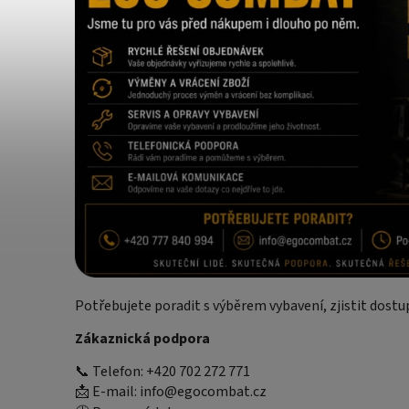
Potřebujete poradit s výběrem vybavení, zjistit dost
Zákaznická podpora
📞 Telefon: +420 702 272 771
📩 E-mail: info@egocombat.cz