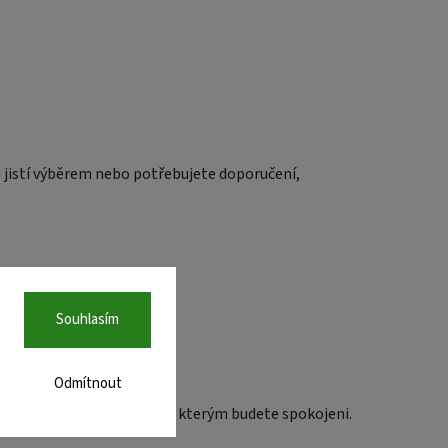
e jistí výběrem nebo potřebujete doporučení,
Souhlasím
Odmítnout
 doporučili vybavení, se kterým budete spokojeni.