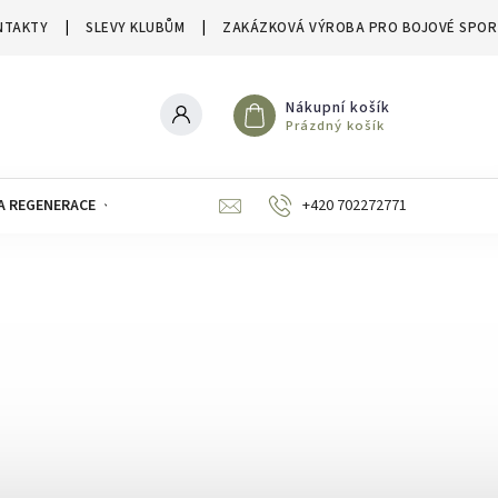
NTAKTY
SLEVY KLUBŮM
ZAKÁZKOVÁ VÝROBA PRO BOJOVÉ SPOR
Nákupní košík
Prázdný košík
A REGENERACE
ZNAČKY
SLEVY A VÝPRODEJE
+420 702272771