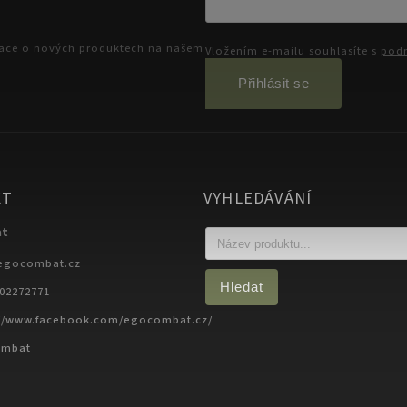
mace o nových produktech na našem
Vložením e-mailu souhlasíte s
podm
Přihlásit se
KT
VYHLEDÁVÁNÍ
at
egocombat.cz
Hledat
702272771
://www.facebook.com/egocombat.cz/
ombat