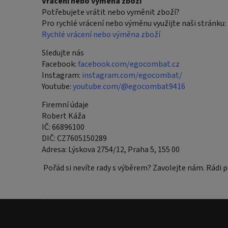
Vrácení nebo výměna zboží
Potřebujete vrátit nebo vyměnit zboží?
Pro rychlé vrácení nebo výměnu využijte naši stránku:
Rychlé vrácení nebo výměna zboží
Sledujte nás
Facebook:
facebook.com/egocombat.cz
Instagram:
instagram.com/egocombat/
Youtube:
youtube.com/@egocombat9416
Firemní údaje
Robert Káža
IČ: 66896100
DIČ: CZ7605150289
Adresa: Lýskova 2754/12, Praha 5, 155 00
Pořád si nevíte rady s výběrem? Zavolejte nám. Rádi po