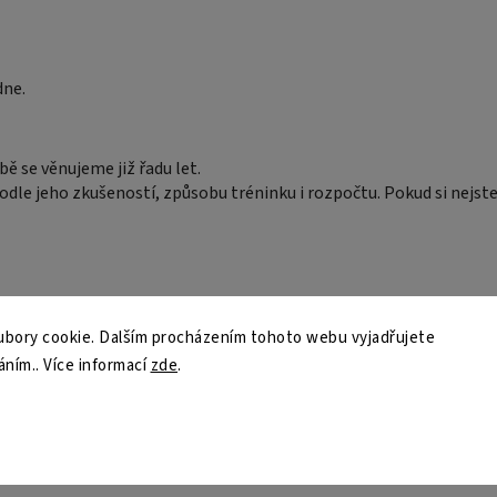
dne.
 se věnujeme již řadu let.
dle jeho zkušeností, způsobu tréninku i rozpočtu. Pokud si nejst
bory cookie. Dalším procházením tohoto webu vyjadřujete
áním.. Více informací
zde
.
, testujeme nebo vyrábíme. Uděláme maximum pro to, abychom vám