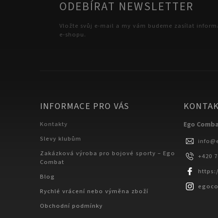
ODEBÍRAT NEWSLETTER
Vložte svůj e-mail a my vám budeme zasílat infor
e-shopu.
INFORMACE PRO VÁS
KONTA
Kontakty
Ego Comb
Slevy klubům
info
@
Zakázková výroba pro bojové sporty – Ego
+420 
Combat
https
Blog
egoc
Rychlé vrácení nebo výměna zboží
Obchodní podmínky