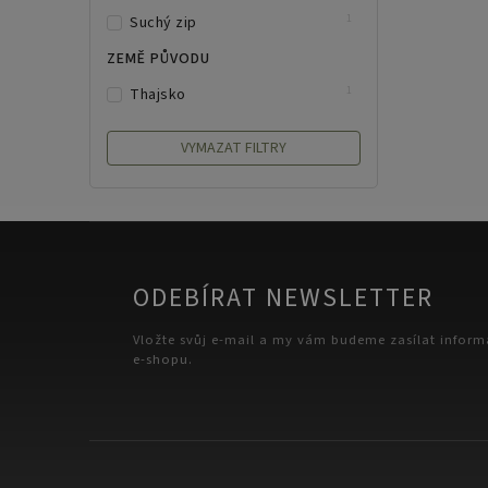
0
L
1
Suchý zip
0
XL
ZEMĚ PŮVODU
1
Thajsko
VYMAZAT FILTRY
ODEBÍRAT NEWSLETTER
Vložte svůj e-mail a my vám budeme zasílat infor
e-shopu.