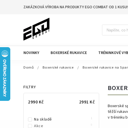
ZAKÁZKOVÁ VÝROBA NA PRODUKTY EGO COMBAT OD 1 KUSU!
NOVINKY
BOXERSKÉ RUKAVICE
TRÉNINKOVÉ VYB
Domů
/
Boxerské rukavice
/
Boxerské rukavice na Spar
BOXER
FILTRY
2990
Kč
2991
Kč
Boxerské sp
těžší rukav
v tréninku 
1
Na skladě
0
Akce