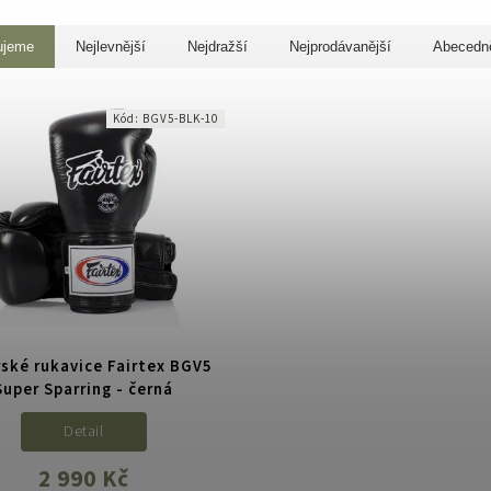
ujeme
Nejlevnější
Nejdražší
Nejprodávanější
Abecedn
Kód:
BGV5-BLK-10
ské rukavice Fairtex BGV5
Super Sparring - černá
Detail
2 990 Kč