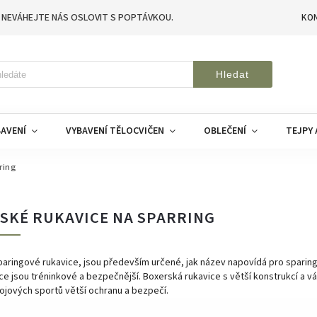
 NEVÁHEJTE NÁS OSLOVIT S POPTÁVKOU.
KO
Hledat
AVENÍ
VYBAVENÍ TĚLOCVIČEN
OBLEČENÍ
TEJPY 
ring
SKÉ RUKAVICE NA SPARRING
aringové rukavice, jsou především určené, jak název napovídá pro sparing,
ice jsou tréninkové a bezpečnější. Boxerská rukavice s větší konstrukcí a vá
bojových sportů větší ochranu a bezpečí.