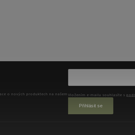
mace o nových produktech na našem
Vložením e-mailu souhlasíte s
podm
Přihlásit se