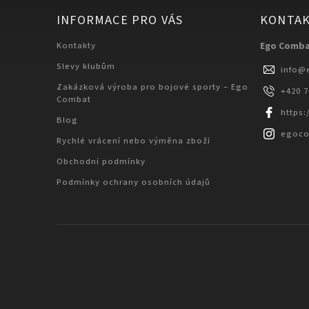
INFORMACE PRO VÁS
KONTA
Kontakty
Ego Comb
Slevy klubům
info
@
Zakázková výroba pro bojové sporty – Ego
+420 
Combat
https
Blog
egoc
Rychlé vrácení nebo výměna zboží
Obchodní podmínky
Podmínky ochrany osobních údajů