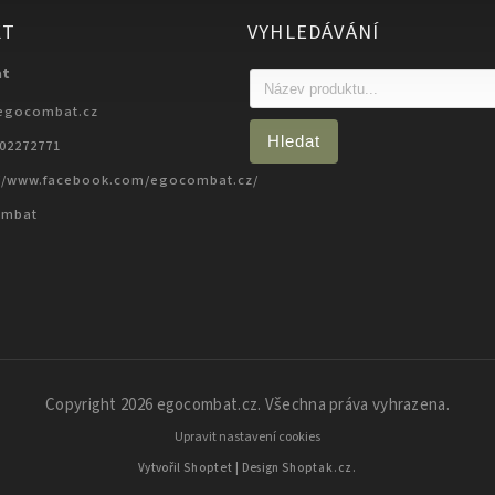
KT
VYHLEDÁVÁNÍ
at
egocombat.cz
Hledat
702272771
://www.facebook.com/egocombat.cz/
ombat
Copyright 2026
egocombat.cz
. Všechna práva vyhrazena.
Upravit nastavení cookies
Vytvořil
Shoptet
| Design
Shoptak.cz.