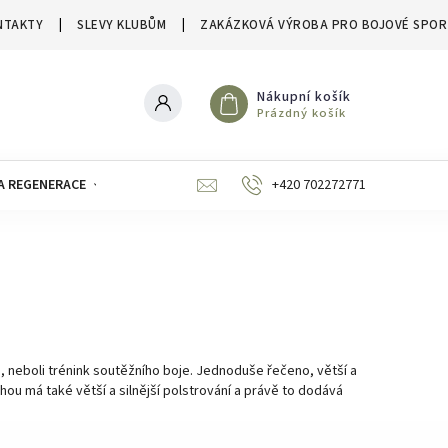
NTAKTY
SLEVY KLUBŮM
ZAKÁZKOVÁ VÝROBA PRO BOJOVÉ SPOR
Nákupní košík
Prázdný košík
A REGENERACE
ZNAČKY
SLEVY A VÝPRODEJE
+420 702272771
 neboli trénink soutěžního boje. Jednoduše řečeno, větší a
hou má také větší a silnější polstrování a právě to dodává