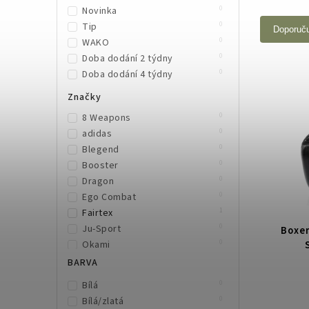
0
Novinka
0
Tip
Doporuč
0
WAKO
0
Doba dodání 2 týdny
0
Doba dodání 4 týdny
Značky
0
8 Weapons
0
adidas
0
Blegend
0
Booster
0
Dragon
0
Ego Combat
1
Fairtex
0
Ju-Sport
Boxer
0
Okami
0
Phoenix
BARVA
0
Rival
0
Bílá
0
Top King Boxing
0
Bílá/zlatá
0
TWINS