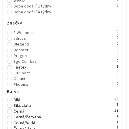
WAKO
0
Doba dodání 2 týdny
0
Doba dodání 4 týdny
Značky
0
8 Weapons
0
adidas
0
Blegend
0
Booster
0
Dragon
0
Ego Combat
1
Fairtex
0
Ju-Sport
0
Okami
0
Phoenix
0
Rival
Barva
0
Top King Boxing
23
Bílá
0
TWINS
1
Bílá/zlatá
0
Venum
59
Černá
4
Černá/červená
1
Černá/šedá
3
Černá/zlatá