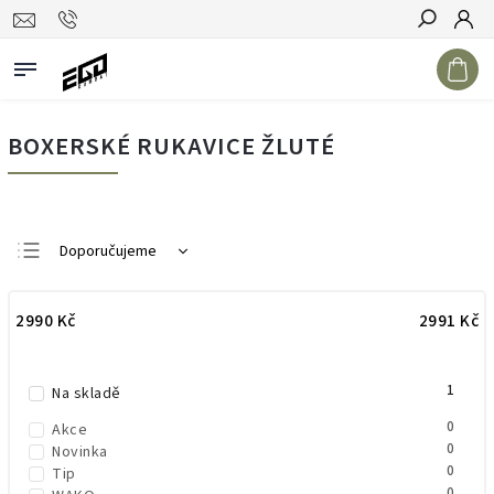
Hledat
BOXERSKÉ RUKAVICE ŽLUTÉ
Doporučujeme
Nejlevnější
2990
Kč
2991
Kč
Nejdražší
Nejprodávanější
1
Abecedně
Na skladě
0
Akce
0
Novinka
0
Tip
0