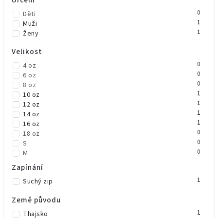
0
Děti
1
Muži
1
Ženy
Velikost
0
4 oz
0
6 oz
0
8 oz
1
10 oz
1
12 oz
1
14 oz
1
16 oz
0
18 oz
0
S
0
M
0
L
Zapínání
0
XL
1
Suchý zip
Země původu
1
Thajsko