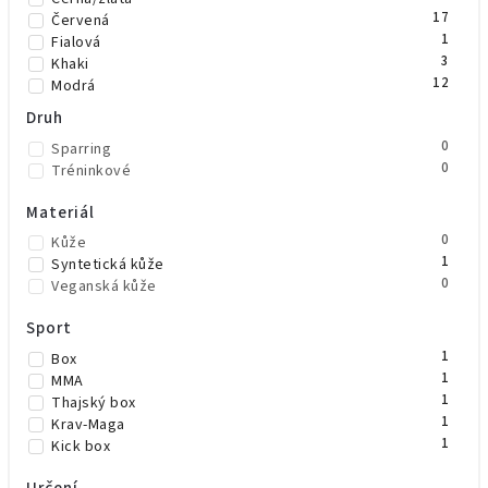
17
Červená
1
Fialová
3
Khaki
12
Modrá
1
Neonově žlutá
Druh
2
Oranžová
0
Sparring
7
Růžová
0
Tréninkové
1
Stříbrná
2
Šedá
Materiál
1
Šedá/černá
8
Zelená
0
Kůže
6
Zlatá
1
Syntetická kůže
1
Žlutá
0
Veganská kůže
1
Béžová
2
Vínová
Sport
1
Box
1
MMA
1
Thajský box
1
Krav-Maga
1
Kick box
Určení