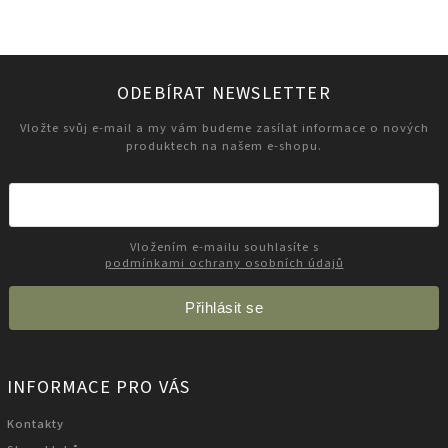
ODEBÍRAT NEWSLETTER
Vložte svůj e-mail a my vám budeme zasílat informace o nových
produktech na našem e-shopu.
Vložením e-mailu souhlasíte s
podmínkami ochrany osobních údajů
Přihlásit se
INFORMACE PRO VÁS
Kontakty