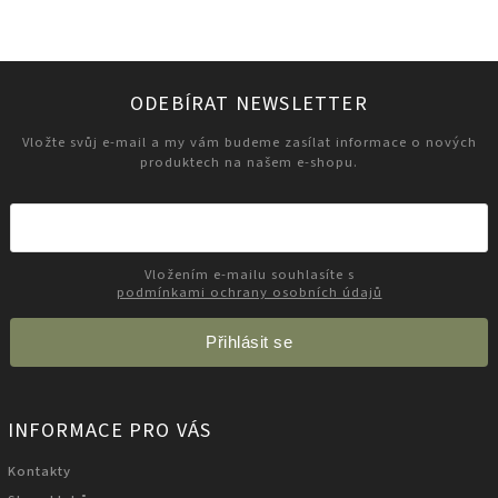
ODEBÍRAT NEWSLETTER
Vložte svůj e-mail a my vám budeme zasílat informace o nových
produktech na našem e-shopu.
Vložením e-mailu souhlasíte s
podmínkami ochrany osobních údajů
Přihlásit se
INFORMACE PRO VÁS
Kontakty