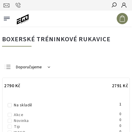
Hledat
BOXERSKÉ TRÉNINKOVÉ RUKAVICE
Doporučujeme
Nejlevnější
2790
Kč
2791
Kč
Nejdražší
Nejprodávanější
1
Abecedně
Na skladě
0
Akce
0
Novinka
0
Tip
0