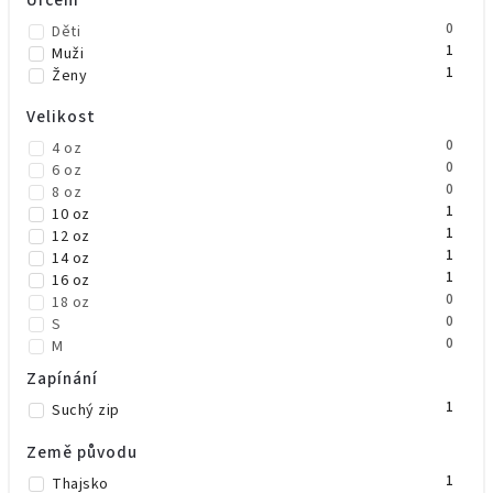
0
Děti
1
Muži
1
Ženy
Velikost
0
4 oz
0
6 oz
0
8 oz
1
10 oz
1
12 oz
1
14 oz
1
16 oz
0
18 oz
0
S
0
M
0
L
Zapínání
0
XL
1
Suchý zip
Země původu
1
Thajsko