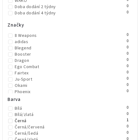
WAKO
0
Doba dodání 2 týdny
0
Doba dodání 4 týdny
Značky
0
8 Weapons
0
adidas
0
Blegend
0
Booster
0
Dragon
0
Ego Combat
0
Fairtex
0
Ju-Sport
0
Okami
0
Phoenix
0
Rival
Barva
0
Top King Boxing
0
Bílá
0
TWINS
0
Bílá/zlatá
1
Venum
1
Černá
0
Černá/červená
0
Černá/šedá
0
Černá/zlatá