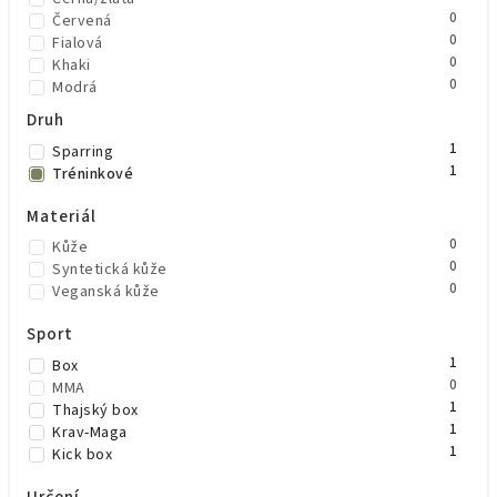
0
Červená
0
Fialová
0
Khaki
0
Modrá
0
Neonově žlutá
Druh
0
Oranžová
1
Sparring
0
Růžová
1
Tréninkové
0
Stříbrná
0
Šedá
Materiál
0
Šedá/černá
0
Zelená
0
Kůže
0
Zlatá
0
Syntetická kůže
0
Žlutá
0
Veganská kůže
0
Béžová
0
Vínová
Sport
1
Box
0
MMA
1
Thajský box
1
Krav-Maga
1
Kick box
Určení