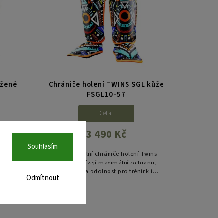
ožené
Chrániče holení TWINS SGL kůže
FSGL10-57
Detail
3 490 Kč
Souhlasím
Twins
Profesionální chrániče holení Twins
ranu,
SGL10 nabízejí maximální ochranu,
nk i
komfort a odolnost pro trénink i
Odmítnout
jsku z
sparring. Ručně vyrobené v Thajsku z
kvalitní pravé kůže.