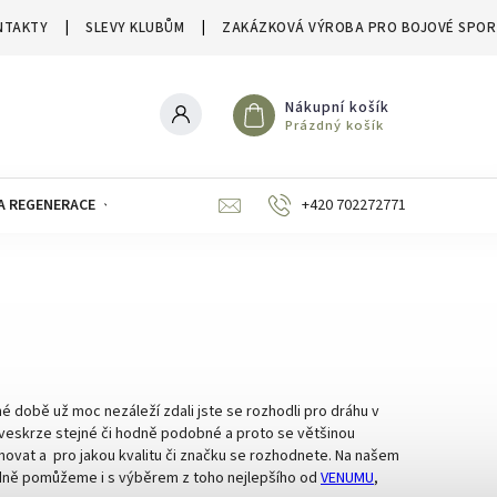
NTAKTY
SLEVY KLUBŮM
ZAKÁZKOVÁ VÝROBA PRO BOJOVÉ SPOR
Nákupní košík
Prázdný košík
A REGENERACE
ZNAČKY
SLEVY A VÝPRODEJE
+420 702272771
 době už moc nezáleží zdali jste se rozhodli pro dráhu v
 veskrze stejné či hodně podobné a proto se většinou
novat a pro jakou kvalitu či značku se rozhodnete. Na našem
padně pomůžeme i s výběrem z toho nejlepšího od
VENUMU
,