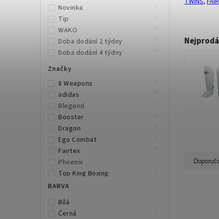
TWINS
,
FAI
0
Novinka
0
Tip
0
WAKO
Nejprodá
0
Doba dodání 2 týdny
0
Doba dodání 4 týdny
Značky
8
8 Weapons
6
adidas
0
Blegend
13
Booster
2
Dragon
1
Ego Combat
10
Fairtex
0
Phoenix
Doporuč
3
Top King Boxing
3
TWINS
BARVA
7
Venum
1
Bílá
1
Černá