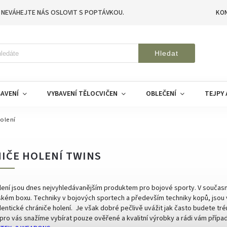
 NEVÁHEJTE NÁS OSLOVIT S POPTÁVKOU.
KO
Hledat
AVENÍ
VYBAVENÍ TĚLOCVIČEN
OBLEČENÍ
TEJPY 
olení
IČE HOLENÍ TWINS
lení jsou dnes nejvyhledávanějším produktem pro bojové sporty. V současné
ském boxu. Techniky v bojových sportech a především techniky kopů, jsou
identické chrániče holení.
Je však dobré pečlivě uvážit jak často budete tré
pro vás snažíme vybírat pouze ověřené a kvalitní výrobky a rádi vám pří