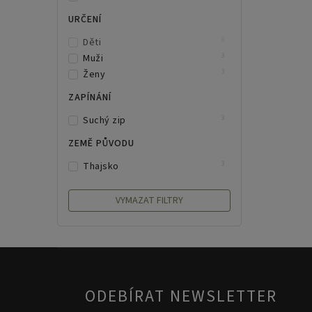
URČENÍ
0
Děti
3
Muži
3
Ženy
ZAPÍNÁNÍ
3
Suchý zip
ZEMĚ PŮVODU
3
Thajsko
VYMAZAT FILTRY
ODEBÍRAT NEWSLETTER