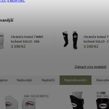
RTEX
,
8 WEAPONS.
vanější
Chrániče holení TWINS
Chrániče holení 
kožené SGL10 - bílá
kožené SGL10 - č
3 390 Kč
3 390 Kč
Zobrazit více produktů
ujeme
Nejlevnější
Nejdražší
Nejprodávanější
Abecedn
Kód:
SGL10-WHT-S
Kód:
SGL