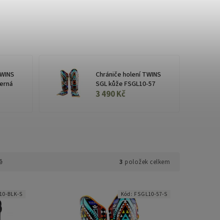
TWINS
Chrániče holení TWINS
erná
SGL kůže FSGL10-57
3 490 Kč
3
položek celkem
ě
10-BLK-S
Kód:
FSGL10-57-S