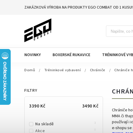
ZAKÁZKOVÁ VÝROBA NA PRODUKTY EGO COMBAT OD 1 KUSU!
NOVINKY
BOXERSKÉ RUKAVICE
TRÉNINKOVÉ VYB
Domů
/
Tréninkové vybavení
/
Chrániče
/
Chrániče h
CHRÁN
FILTRY
3390
Kč
3490
Kč
Chrániče ho
MMA či thaj
používají i 
3
Na skladě
e-shopu se 
0
Akce