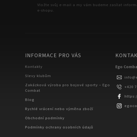
Vložte svůj e-mail a my vám budeme zasílat infor
e-shopu.
INFORMACE PRO VÁS
KONTA
Kontakty
Ego Comb
Slevy klubům
info
@
Zakázková výroba pro bojové sporty – Ego
+420 
Combat
https
Blog
egoc
Rychlé vrácení nebo výměna zboží
Obchodní podmínky
Podmínky ochrany osobních údajů