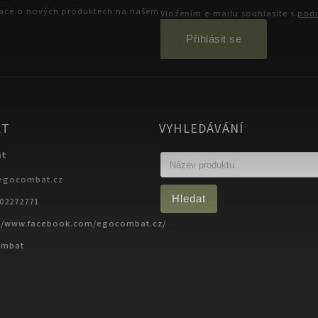
mace o nových produktech na našem
Vložením e-mailu souhlasíte s
podm
Přihlásit se
KT
VYHLEDÁVÁNÍ
at
egocombat.cz
Hledat
702272771
://www.facebook.com/egocombat.cz/
ombat