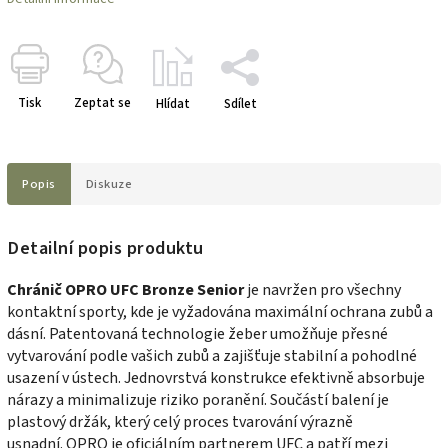
Tisk
Zeptat se
Hlídat
Sdílet
Popis
Diskuze
Detailní popis produktu
Chránič OPRO UFC Bronze Senior
je navržen pro všechny
kontaktní sporty, kde je vyžadována maximální ochrana zubů a
dásní. Patentovaná technologie žeber umožňuje přesné
vytvarování podle vašich zubů a zajišťuje stabilní a pohodlné
usazení v ústech. Jednovrstvá konstrukce efektivně absorbuje
nárazy a minimalizuje riziko poranění. Součástí balení je
plastový držák, který celý proces tvarování výrazně
usnadní. OPRO je oficiálním partnerem UFC a patří mezi