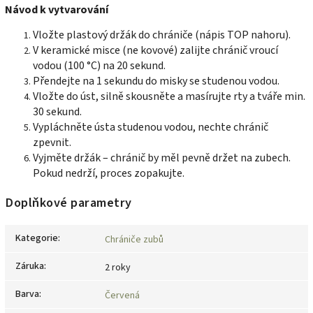
Návod k vytvarování
Vložte plastový držák do chrániče (nápis TOP nahoru).
V keramické misce (ne kovové) zalijte chránič vroucí
vodou (100 °C) na 20 sekund.
Přendejte na 1 sekundu do misky se studenou vodou.
Vložte do úst, silně skousněte a masírujte rty a tváře min.
30 sekund.
Vypláchněte ústa studenou vodou, nechte chránič
zpevnit.
Vyjměte držák – chránič by měl pevně držet na zubech.
Pokud nedrží, proces zopakujte.
Doplňkové parametry
Kategorie
:
Chrániče zubů
Záruka
:
2 roky
Barva
:
Červená