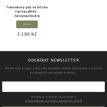
Tréninkový pás na břicho
Fairtex BPV3 -
červená/modrá
Detail
3 190 Kč
ODEBÍRAT NEWSLETTER
Vložte svůj e-mail a my vám budeme zasílat informace o nových
produktech na našem e-shopu.
Vložením e-mailu souhlasíte s
podmínkami ochrany osobních údajů