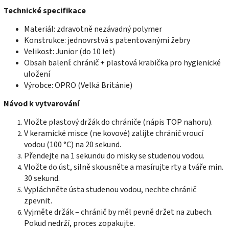
Technické specifikace
Materiál: zdravotně nezávadný polymer
Konstrukce: jednovrstvá s patentovanými žebry
Velikost: Junior (do 10 let)
Obsah balení: chránič + plastová krabička pro hygienické
uložení
Výrobce: OPRO (Velká Británie)
Návod k vytvarování
Vložte plastový držák do chrániče (nápis TOP nahoru).
V keramické misce (ne kovové) zalijte chránič vroucí
vodou (100 °C) na 20 sekund.
Přendejte na 1 sekundu do misky se studenou vodou.
Vložte do úst, silně skousněte a masírujte rty a tváře min.
30 sekund.
Vypláchněte ústa studenou vodou, nechte chránič
zpevnit.
Vyjměte držák – chránič by měl pevně držet na zubech.
Pokud nedrží, proces zopakujte.