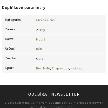
Doplňkové parametry
Kategorie
:
Chrániče zubů
Záruka
:
2 roky
Barva
:
Modrá
Určení
:
Děti
Značka
:
Opro
Sport
:
Box
,
MMA
,
Thajský box
,
Kick box
ODEBÍRAT NEWSLETTER
Vložte svůj e-mail a my vám budeme zasílat informace o nových
produktech na našem e-shopu.