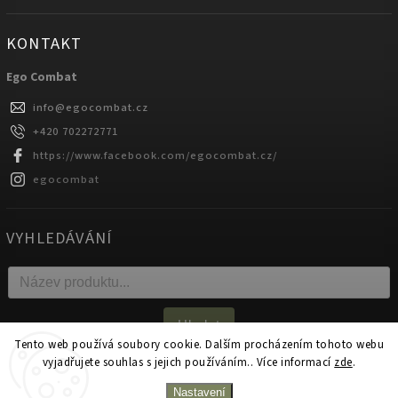
KONTAKT
Ego Combat
info
@
egocombat.cz
+420 702272771
https://www.facebook.com/egocombat.cz/
egocombat
VYHLEDÁVÁNÍ
Hledat
Tento web používá soubory cookie. Dalším procházením tohoto webu
vyjadřujete souhlas s jejich používáním.. Více informací
zde
.
Copyright 2026
egocombat.cz
. Všechna práva vyhrazena.
Nastavení