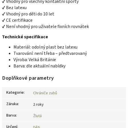
✔ Vhodný pro všechny kontaktní sporty
✔ Bez latexu
✔ Vhodný pro děti do 10 let
✔ CE certifikace
✔ Není vhodný pro uživatele fixních rovnátek
Technické specifikace
Materiál: odolný plast bez latexu
Tvarování: není třeba – předtvarovaný
Výroba: Velká Británie
Barva: dle aktuální nabídky
Doplňkové parametry
Kategorie
:
Chrániče zubů
Záruka
:
2 roky
Barva
:
Žlutá
Určení
:
Děti