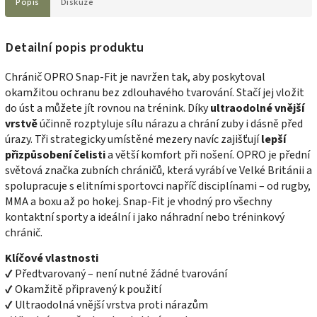
Popis
Diskuze
Detailní popis produktu
Chránič OPRO Snap-Fit je navržen tak, aby poskytoval
okamžitou ochranu bez zdlouhavého tvarování. Stačí jej vložit
do úst a můžete jít rovnou na trénink. Díky
ultraodolné vnější
vrstvě
účinně rozptyluje sílu nárazu a chrání zuby i dásně před
úrazy. Tři strategicky umístěné mezery navíc zajišťují
lepší
přizpůsobení čelisti
a větší komfort při nošení. OPRO je přední
světová značka zubních chráničů, která vyrábí ve Velké Británii a
spolupracuje s elitními sportovci napříč disciplínami – od rugby,
MMA a boxu až po hokej. Snap-Fit je vhodný pro všechny
kontaktní sporty a ideální i jako náhradní nebo tréninkový
chránič.
Klíčové vlastnosti
✔ Předtvarovaný – není nutné žádné tvarování
✔ Okamžitě připravený k použití
✔ Ultraodolná vnější vrstva proti nárazům