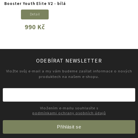
Booster Youth Elite V2 - bílá
Detail
990 Kč
ODEBÍRAT NEWSLETTER
Vložte svůj e-mail a my vám budeme zasílat informace o nových
produktech na našem e-shopu.
Vložením e-mailu souhlasíte s
podmínkami ochrany osobních údajů
Přihlásit se