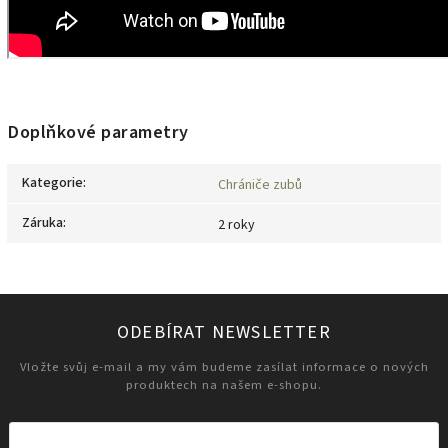
Doplňkové parametry
Kategorie
:
Chrániče zubů
Záruka
:
2 roky
ODEBÍRAT NEWSLETTER
Vložte svůj e-mail a my vám budeme zasílat informace o nových
produktech na našem e-shopu.