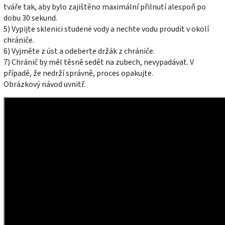
tváře tak, aby bylo zajištěno maximální přilnutí alespoň po
dobu 30 sekund.
5) Vypijte sklenici studené vody a nechte vodu proudit v okolí
chrániče.
6) Vyjměte z úst a odeberte držák z chrániče.
7) Chránič by měl těsně sedět na zubech, nevypadávat. V
případě, že nedrží správně, proces opakujte.
Obrázkový návod uvnitř.