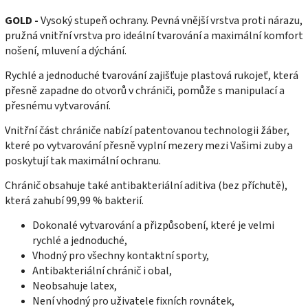
GOLD -
Vysoký stupeň ochrany.
Pevná vnější vrstva proti nárazu,
pružná vnitřní vrstva pro ideální tvarování a maximální komfort
nošení, mluvení a dýchání.
Rychlé a jednoduché tvarování zajišťuje plastová rukojeť, která
přesně zapadne do otvorů v chrániči, pomůže s manipulací a
přesnému vytvarování.
Vnitřní část chrániče nabízí patentovanou technologii žáber,
které po vytvarování přesně vyplní mezery mezi Vašimi zuby a
poskytují tak maximální ochranu.
Chránič obsahuje také antibakteriální aditiva (bez příchutě),
která zahubí 99,99 % bakterií.
Dokonalé vytvarování a přizpůsobení, které je velmi
rychlé a jednoduché,
Vhodný pro všechny kontaktní sporty,
Antibakteriální chránič i obal,
Neobsahuje latex,
Není vhodný pro uživatele fixních rovnátek,