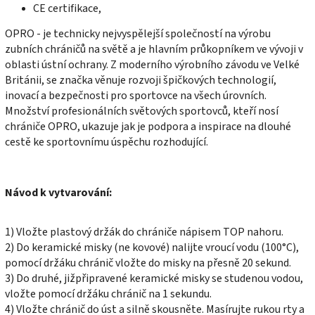
CE certifikace,
OPRO - je technicky nejvyspělejší společností na výrobu
zubních chráničů na světě a je hlavním průkopníkem ve vývoji v
oblasti ústní ochrany. Z moderního výrobního závodu ve Velké
Británii, se značka věnuje rozvoji špičkových technologií,
inovací a bezpečnosti pro sportovce na všech úrovních.
Množství profesionálních světových sportovců, kteří nosí
chrániče OPRO, ukazuje jak je podpora a inspirace na dlouhé
cestě ke sportovnímu úspěchu rozhodující.
Návod k vytvarování:
1) Vložte plastový držák do chrániče nápisem TOP nahoru.
2) Do keramické misky (ne kovové) nalijte vroucí vodu (100°C),
pomocí držáku chránič vložte do misky na přesně 20 sekund.
3) Do druhé, jižpřipravené keramické misky se studenou vodou,
vložte pomocí držáku chránič na 1 sekundu.
4) Vložte chránič do úst a silně skousněte. Masírujte rukou rty a