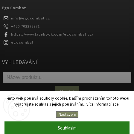
Ego Combat
info
@
egocombat.cz
+420 702272771
https://www.facebook.com/egocombat.cz/
egocombat
VYHLEDÁVÁNÍ
Hledat
Tento web používá soubory cookie. Dalším procházením tohoto webu
vyjadřujete souhlas s jejich používáním.. Více informací
zde
.
Copyright 2026
egocombat.cz
. Všechna práva vyhrazena.
Nastavení
Upravit nastavení cookies
Souhlasím
Zakázková výroba na produkty Ego Combat od 1 kusu!
Vytvořil
Shoptet
| Design
Shoptak.cz.