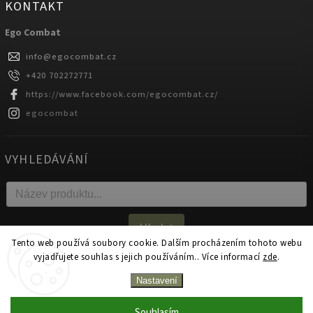
KONTAKT
Ego Combat
info
@
egocombat.cz
+420 702272771
https://www.facebook.com/egocombat.cz/
egocombat
VYHLEDÁVÁNÍ
Hledat
Tento web používá soubory cookie. Dalším procházením tohoto webu
vyjadřujete souhlas s jejich používáním.. Více informací
zde
.
Copyright 2026
egocombat.cz
. Všechna práva vyhrazena.
Nastavení
Upravit nastavení cookies
Souhlasím