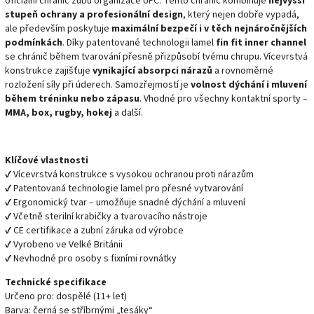
oficiální chránič zubů organizace UFC. Tento chránič kombinuje
nejvyšší
stupeň ochrany a profesionální design
, který nejen dobře vypadá,
ale především poskytuje
maximální bezpečí i v těch nejnáročnějších
podmínkách
. Díky patentované technologii lamel
fin fit inner channel
se chránič během tvarování přesně přizpůsobí tvému chrupu. Vícevrstvá
konstrukce zajišťuje
vynikající absorpci nárazů
a rovnoměrné
rozložení síly při úderech. Samozřejmostí je
volnost dýchání i mluvení
během tréninku nebo zápasu
. Vhodné pro všechny kontaktní sporty –
MMA, box, rugby, hokej
a další.
Klíčové vlastnosti
✔ Vícevrstvá konstrukce s vysokou ochranou proti nárazům
✔ Patentovaná technologie lamel pro přesné vytvarování
✔ Ergonomický tvar – umožňuje snadné dýchání a mluvení
✔ Včetně sterilní krabičky a tvarovacího nástroje
✔ CE certifikace a zubní záruka od výrobce
✔ Vyrobeno ve Velké Británii
✔ Nevhodné pro osoby s fixními rovnátky
Technické specifikace
Určeno pro: dospělé (11+ let)
Barva: černá se stříbrnými „tesáky“