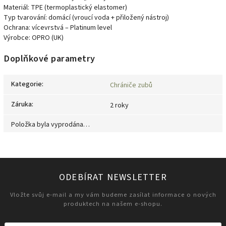
Materiál: TPE (termoplastický elastomer)
Typ tvarování: domácí (vroucí voda + přiložený nástroj)
Ochrana: vícevrstvá – Platinum level
Výrobce: OPRO (UK)
Doplňkové parametry
Kategorie
:
Chrániče zubů
Záruka
:
2 roky
Položka byla vyprodána…
ODEBÍRAT NEWSLETTER
Vložte svůj e-mail a my vám budeme zasílat informace o nových
produktech na našem e-shopu.