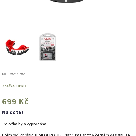
Kód:
892271502
Značka:
OPRO
699 Kč
Na dotaz
Položka byla vyprodána…
Prémiový chránič zubů OPRO UFC Platinum Fangz v černém designu se