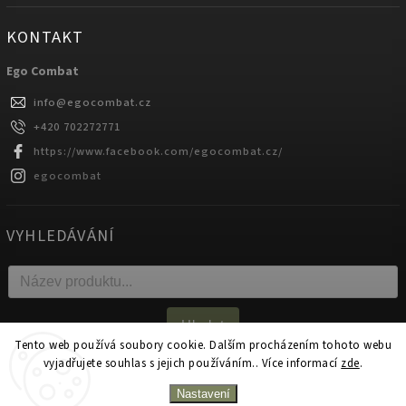
KONTAKT
Ego Combat
info
@
egocombat.cz
+420 702272771
https://www.facebook.com/egocombat.cz/
egocombat
VYHLEDÁVÁNÍ
Hledat
Tento web používá soubory cookie. Dalším procházením tohoto webu
vyjadřujete souhlas s jejich používáním.. Více informací
zde
.
Copyright 2026
egocombat.cz
. Všechna práva vyhrazena.
Nastavení