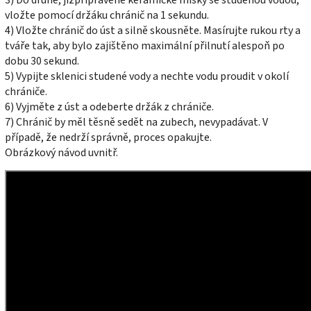
vložte pomocí držáku chránič na 1 sekundu.
4) Vložte chránič do úst a silně skousněte. Masírujte rukou rty a
tváře tak, aby bylo zajištěno maximální přilnutí alespoň po
dobu 30 sekund.
5) Vypijte sklenici studené vody a nechte vodu proudit v okolí
chrániče.
6) Vyjměte z úst a odeberte držák z chrániče.
7) Chránič by měl těsně sedět na zubech, nevypadávat. V
případě, že nedrží správně, proces opakujte.
Obrázkový návod uvnitř.