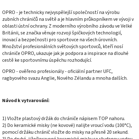
OPRO -
je technicky nejvyspělejší společností na výrobu
zubních chráničů na světě a je hlavním průkopníkem ve vývoji v
oblasti ústní ochrany. Z moderního výrobního závodu ve Velké
Británii, se značka věnuje rozvoji špičkových technologií,
inovací a bezpečnosti pro sportovce na všech úrovních.
Množství profesionálních světových sportovců, kteří nosí
chrániče OPRO, ukazuje jak je podpora a inspirace na dlouhé
cestě ke sportovnímu úspěchu rozhodující.
OPRO - ověřeno profesionály - oficiální partner UFC,
ragbyového svazu Anglie, Nového Zélandu a mnoha dalších.
Návod k vytvarování:
1) Vložte plastový držák do chrániče nápisem TOP nahoru.
2) Do keramické misky (ne kovové) nalijte vroucí vodu (100°C),
pomocí držáku chránič vložte do misky na přesně 20 sekund.
3) Do druhé, jižpřipravené keramické misky se studenou vodou,