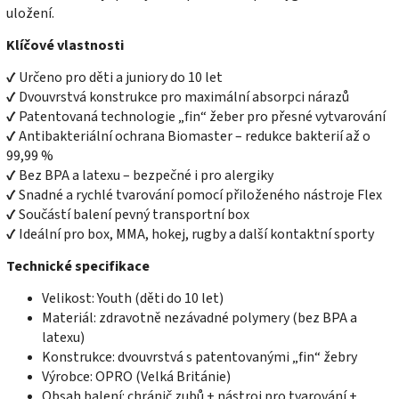
uložení.
Klíčové vlastnosti
✔ Určeno pro děti a juniory do 10 let
✔ Dvouvrstvá konstrukce pro maximální absorpci nárazů
✔ Patentovaná technologie „fin“ žeber pro přesné vytvarování
✔ Antibakteriální ochrana Biomaster – redukce bakterií až o
99,99 %
✔ Bez BPA a latexu – bezpečné i pro alergiky
✔ Snadné a rychlé tvarování pomocí přiloženého nástroje Flex
✔ Součástí balení pevný transportní box
✔ Ideální pro box, MMA, hokej, rugby a další kontaktní sporty
Technické specifikace
Velikost: Youth (děti do 10 let)
Materiál: zdravotně nezávadné polymery (bez BPA a
latexu)
Konstrukce: dvouvrstvá s patentovanými „fin“ žebry
Výrobce: OPRO (Velká Británie)
Obsah balení: chránič zubů + nástroj pro tvarování +