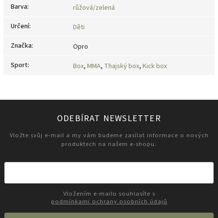
Barva
:
růžová/zelená
Určení
:
Děti
Značka
:
Opro
Sport
:
Box
,
MMA
,
Thajský box
,
Kick box
ODEBÍRAT NEWSLETTER
Vložte svůj e-mail a my vám budeme zasílat informace o nových
produktech na našem e-shopu.
Vložením e-mailu souhlasíte s
podmínkami ochrany osobních údajů