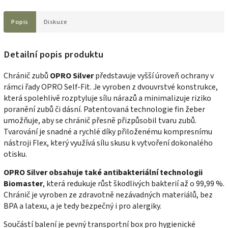
Popis
Diskuze
Detailní popis produktu
Chránič zubů
OPRO
Silver
představuje vyšší úroveň ochrany v
rámci řady OPRO Self-Fit. Je vyroben z dvouvrstvé konstrukce,
která spolehlivě rozptyluje sílu nárazů a minimalizuje riziko
poranění zubů či dásní. Patentovaná technologie fin žeber
umožňuje, aby se chránič přesně přizpůsobil tvaru zubů.
Tvarování je snadné a rychlé díky přiloženému kompresnímu
nástroji Flex, který využívá sílu skusu k vytvoření dokonalého
otisku.
OPRO Silver obsahuje také antibakteriální technologii
Biomaster
, která redukuje růst škodlivých bakterií až o 99,99 %.
Chránič je vyroben ze zdravotně nezávadných materiálů, bez
BPA a latexu, a je tedy bezpečný i pro alergiky.
Součástí balení je pevný transportní box pro hygienické