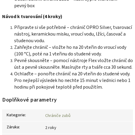
pevný box
Návod k tvarování (4 kroky)
Připravte si vše potřebné – chránič OPRO Silver, tvarovací
nástroj, keramickou misku, vroucí vodu, lžíci, časovač a
studenou vodu.
Zahřejte chránič – vložte ho na 20 vteřin do vroucí vody
(100 °C), poté na 1 vteřinu do studené vody.
Pevně skousněte – pomocí nástroje Flex vložte chránič do
úst a pevně skousněte. Masírujte rty a tváře cca 30 sekund.
Ochlaďte – ponořte chránič na 20 vteřin do studené vody.
Pro nejlepší výsledek ho nechte 15 minut v lednici nebo 1
hodinu při pokojové teplotě před použitím.
Doplňkové parametry
Kategorie
:
Chrániče zubů
Záruka
:
2 roky