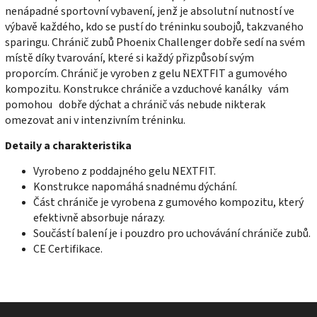
nenápadné sportovní vybavení, jenž je absolutní nutností ve
výbavě každého, kdo se pustí do tréninku soubojů, takzvaného
sparingu. Chránič zubů Phoenix Challenger dobře sedí na svém
místě díky tvarování, které si každý přizpůsobí svým
proporcím. Chránič je vyroben z gelu NEXTFIT a gumového
kompozitu. Konstrukce chrániče a vzduchové kanálky vám
pomohou dobře dýchat a chránič vás nebude nikterak
omezovat ani v intenzivním tréninku.
Detaily a charakteristika
Vyrobeno z poddajného gelu NEXTFIT.
Konstrukce napomáhá snadnému dýchání.
Část chrániče je vyrobena z gumového kompozitu, který
efektivně absorbuje nárazy.
Součástí balení je i pouzdro pro uchovávání chrániče zubů.
CE Certifikace.