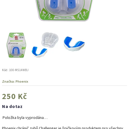
Kód:
100-MS14WBJ
Značka:
Phoenix
250 Kč
Na dotaz
Položka byla vyprodána…
Phoenix chránič zubů Challenger je špičkovým produktem pro všechny