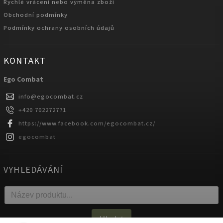
Rychlé vrácení nebo výměna zboží
Obchodní podmínky
Podmínky ochrany osobních údajů
KONTAKT
Ego Combat
info
@
egocombat.cz
+420 702272771
https://www.facebook.com/egocombat.cz/
egocombat
VYHLEDÁVÁNÍ
Hledat