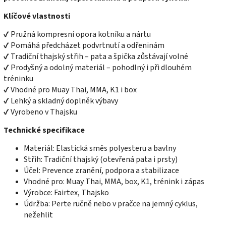
Klíčové vlastnosti
✔ Pružná kompresní opora kotníku a nártu
✔ Pomáhá předcházet podvrtnutí a odřeninám
✔ Tradiční thajský střih – pata a špička zůstávají volné
✔ Prodyšný a odolný materiál – pohodlný i při dlouhém
tréninku
✔ Vhodné pro Muay Thai, MMA, K1 i box
✔ Lehký a skladný doplněk výbavy
✔ Vyrobeno v Thajsku
Technické specifikace
Materiál: Elastická směs polyesteru a bavlny
Střih: Tradiční thajský (otevřená pata i prsty)
Účel: Prevence zranění, podpora a stabilizace
Vhodné pro: Muay Thai, MMA, box, K1, trénink i zápas
Výrobce: Fairtex, Thajsko
Údržba: Perte ručně nebo v pračce na jemný cyklus,
nežehlit