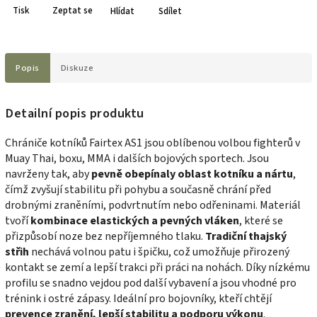
Tisk
Zeptat se
Hlídat
Sdílet
Popis
Diskuze
Detailní popis produktu
Chrániče kotníků Fairtex AS1 jsou oblíbenou volbou fighterů v
Muay Thai, boxu, MMA i dalších bojových sportech. Jsou
navrženy tak, aby
pevně obepínaly oblast kotníku a nártu
,
čímž zvyšují stabilitu při pohybu a současně chrání před
drobnými zraněními, podvrtnutím nebo odřeninami. Materiál
tvoří
kombinace elastických a pevných vláken
, které se
přizpůsobí noze bez nepříjemného tlaku.
Tradiční thajský
střih
nechává volnou patu i špičku, což umožňuje přirozený
kontakt se zemí a lepší trakci při práci na nohách. Díky nízkému
profilu se snadno vejdou pod další vybavení a jsou vhodné pro
trénink i ostré zápasy. Ideální pro bojovníky, kteří chtějí
prevence zranění, lepší stabilitu a podporu výkonu
.