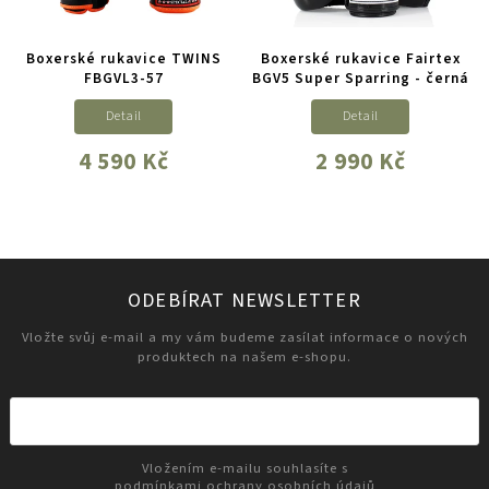
Boxerské rukavice TWINS
Boxerské rukavice Fairtex
FBGVL3-57
BGV5 Super Sparring - černá
Detail
Detail
4 590 Kč
2 990 Kč
ODEBÍRAT NEWSLETTER
Vložte svůj e-mail a my vám budeme zasílat informace o nových
produktech na našem e-shopu.
Vložením e-mailu souhlasíte s
podmínkami ochrany osobních údajů