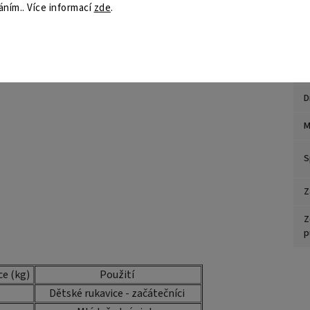
áním.. Více informací
zde
.
U
 při sparringu
V
tí
Z
D
M
S
Z
Z
p
e (kg)
Použití
Dětské rukavice - začátečníci