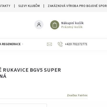
NTAKTY
SLEVY KLUBŮM
ZAKÁZKOVÁ VÝROBA PRO BOJOVÉ SPOR
Nákupní košík
Prázdný košík
A REGENERACE
ZNAČKY
SLEVY A VÝPRODEJE
+420 702272771
É RUKAVICE BGV5 SUPER
ENÁ
Značka:
Fairtex