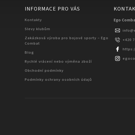
INFORMACE PRO VÁS
KONTA
Kontakty
Ego Comb
Slevy klubům
info
@
Zakázková výroba pro bojové sporty – Ego
+420 
Combat
https
Blog
egoc
Rychlé vrácení nebo výměna zboží
Obchodní podmínky
Podmínky ochrany osobních údajů