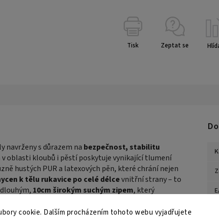
Tisk
Zeptat se
Hlíd
Do
ly navrženy s důrazem na
bezpečnost, stabilitu
K
ň v oblasti kloubů i pěstí poskytuje vynikající tlumení
 různě hustých PUR a latexových pěn, které chrání nejen
Z
ycen k tělu rukavice po celé délce
vnitřní strany – to
s dlouhým,
10cm širokým suchým zipem
, který
E
ninkové nasazení. Rukavice jsou vyrobeny z prvotřídní
B
ruka výdrže i prémiové kvality.
bory cookie. Dalším procházením tohoto webu vyjadřujete