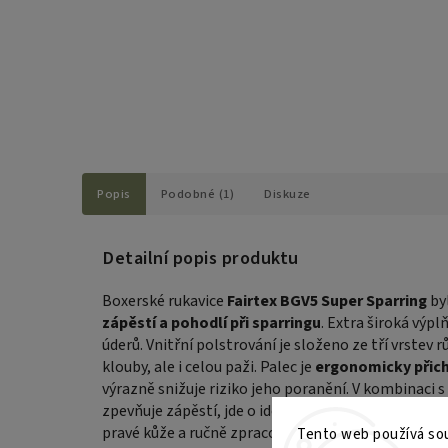
Popis
Podobné (1)
Diskuze
Detailní popis produktu
Boxerské rukavice
Fairtex BGV5 Super Sparring
by
zápěstí a pohodlí při sparringu
. Extra široká výpl
úderů. Vnitřní polstrování je složeno ze tří vrstev
klouby, ale i celou paži. Palec je
ergonomicky přich
výrazně snižuje riziko jeho poranění. V kombinaci 
zpevňuje zápěstí, jde o ideální volbu pro tvrdé tré
pravé kůže a ručně zpracovány v Thajsku – což je zá
Tento web používá sou