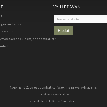
KT
VYHLEDÁVÁNÍ
at
egocombat.cz
Hledat
702272771
://www.facebook.com/egocombat.cz/
ombat
Copyright 2026
egocombat.cz
. Všechna práva vyhrazena.
Upravit nastavení cookies
Vytvořil
Shoptet
| Design
Shoptak.cz.