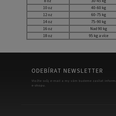
8 oz
30-45 kg
10 oz
40-60 kg
12 oz
60-75 kg
14 oz
75-90 kg
16 oz
Nad 90 kg
18 oz
95 kg a více
ODEBÍRAT NEWSLETTER
Vložte svůj e-mail a my vám budeme zasílat infor
e-shopu.