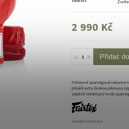
Velikost
2 990 Kč
Přidat d
Prémiové sparringové rukavice n
přináší extra širokou pěnovou vý
zápěstí. Ideální pro tvrdý sparrin
Detailní informace