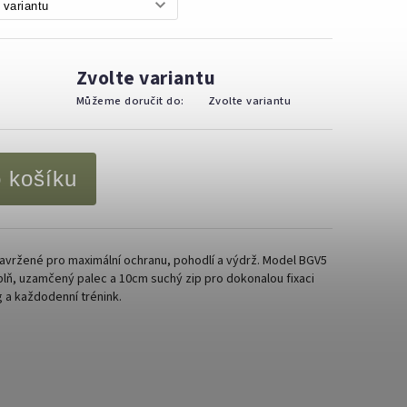
Zvolte variantu
Můžeme doručit do:
Zvolte variantu
o košíku
avržené pro maximální ochranu, pohodlí a výdrž. Model BGV5
plň, uzamčený palec a 10cm suchý zip pro dokonalou fixaci
g a každodenní trénink.