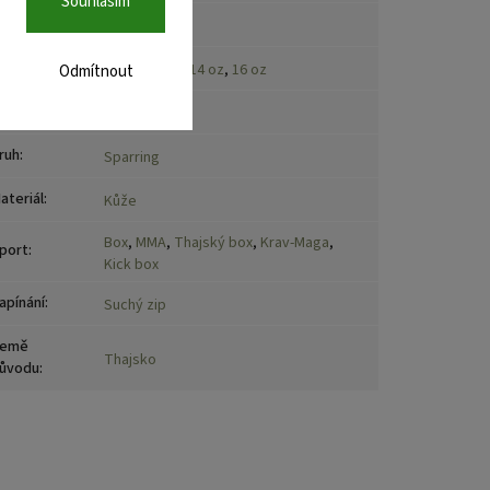
Souhlasím
rčení
:
Muži
,
Ženy
elikost
:
10 oz
,
12 oz
,
14 oz
,
16 oz
Odmítnout
načka
:
Fairtex
ruh
:
Sparring
ateriál
:
Kůže
Box
,
MMA
,
Thajský box
,
Krav-Maga
,
port
:
Kick box
apínání
:
Suchý zip
emě
Thajsko
ůvodu
: