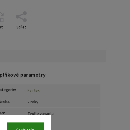
at
Sdílet
plňkové parametry
ategorie
:
Fairtex
áruka
:
2 roky
AN
:
Zvolte variantu
arva
:
Červená