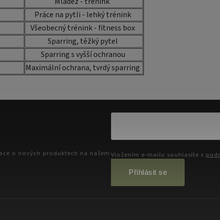
Mládež - trénink
Práce na pytli - lehký trénink
Všeobecný trénink - fitness box
Sparring, těžký pytel
Sparring s vyšší ochranou
Maximální ochrana, tvrdý sparring
mace o nových produktech na našem
Vložením e-mailu souhlasíte s
podm
Přihlásit se