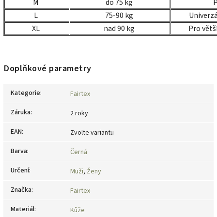
M
do 75 kg
P
L
75-90 kg
Univerzá
XL
nad 90 kg
Pro větš
Doplňkové parametry
Kategorie
:
Fairtex
Záruka
:
2 roky
EAN
:
Zvolte variantu
Barva
:
Černá
Určení
:
Muži
,
Ženy
Značka
:
Fairtex
Materiál
:
Kůže