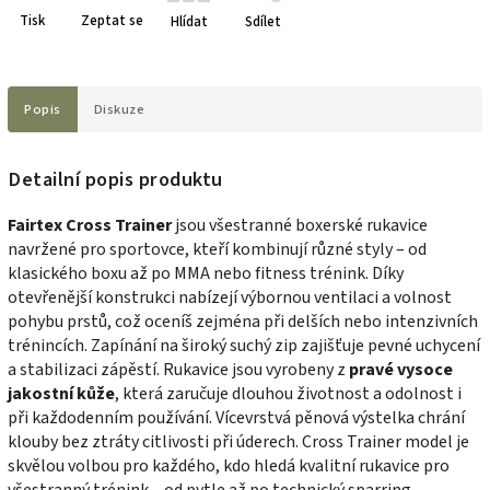
Tisk
Zeptat se
Hlídat
Sdílet
Popis
Diskuze
Detailní popis produktu
Fairtex Cross Trainer
jsou všestranné boxerské rukavice
navržené pro sportovce, kteří kombinují různé styly – od
klasického boxu až po MMA nebo fitness trénink. Díky
otevřenější konstrukci nabízejí výbornou ventilaci a volnost
pohybu prstů, což oceníš zejména při delších nebo intenzivních
trénincích. Zapínání na široký suchý zip zajišťuje pevné uchycení
a stabilizaci zápěstí. Rukavice jsou vyrobeny z
pravé vysoce
jakostní kůže
, která zaručuje dlouhou životnost a odolnost i
při každodenním používání. Vícevrstvá pěnová výstelka chrání
klouby bez ztráty citlivosti při úderech. Cross Trainer model je
skvělou volbou pro každého, kdo hledá kvalitní rukavice pro
všestranný trénink – od pytle až po technický sparring.