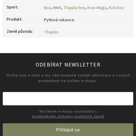
Sport
:
Box
,
MMA
,
Thajský box
,
Krav-Maga
,
Kick box
Produkt
:
Pytlové rukavice
Země původu
:
Thajsko
ODEBÍRAT NEWSLETTER
Vložte svůj e-mail a my vám budeme zasílat informace o nových
produktech na našem e-shopu.
Vložením e-mailu souhlasíte s
podmínkami ochrany osobních údajů
Přihlásit se