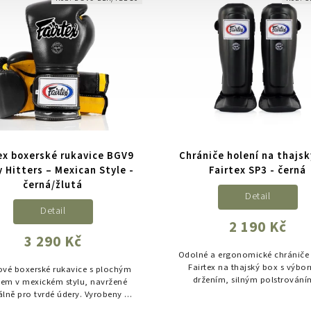
ex boxerské rukavice BGV9
Chrániče holení na thajsk
 Hitters – Mexican Style -
Fairtex SP3 - černá
černá/žlutá
Detail
Detail
2 190 Kč
3 290 Kč
Odolné a ergonomické chrániče 
Fairtex na thajský box s výbo
ové boxerské rukavice s plochým
držením, silným polstrování
ilem v mexickém stylu, navržené
protiskluzovou podšívkou
álně pro tvrdé údery. Vyrobeny z
litní hovězí kůže a ideální pro