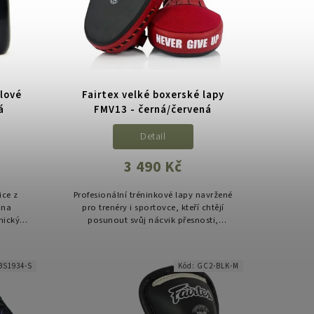
tlové
Fairtex velké boxerské lapy
á
FMV13 - černá/červená
Detail
3 490 Kč
ice z
Profesionální tréninkové lapy navržené
 na
pro trenéry i sportovce, kteří chtějí
nický
posunout svůj nácvik přesnosti,
řenější
rychlosti a práce s údery na vyšší
...
úroveň. Model FMV13 od značky...
BS1934-S
Kód:
GC2-BLK-M