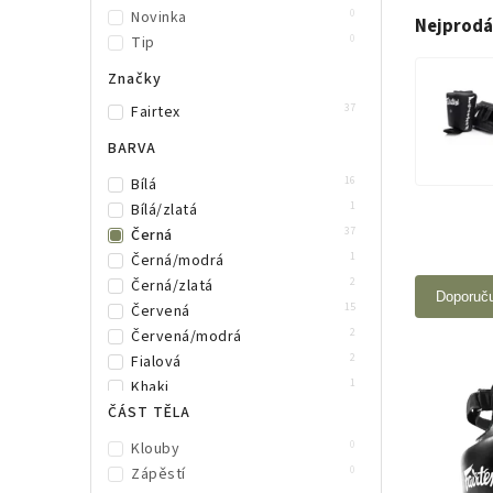
0
Novinka
Nejprodá
0
Tip
Značky
37
Fairtex
BARVA
16
Bílá
1
Bílá/zlatá
37
Černá
1
Černá/modrá
2
Černá/zlatá
Doporuč
15
Červená
2
Červená/modrá
2
Fialová
1
Khaki
8
ČÁST TĚLA
Modrá
1
Neonově zelená
0
Klouby
2
Oranžová
0
Zápěstí
5
Růžová