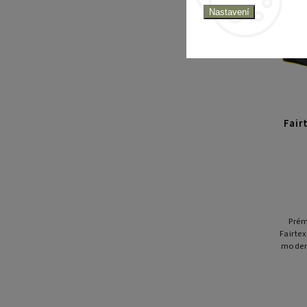
Nastavení
Fair
Prém
Fairte
modern
rozpa