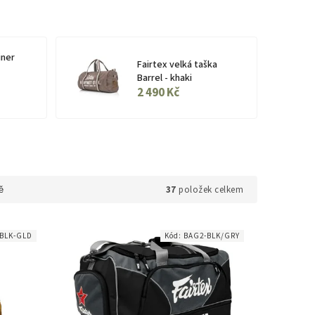
iner
Fairtex velká taška
Barrel - khaki
2 490 Kč
37
položek celkem
ě
-BLK-GLD
Kód:
BAG2-BLK/GRY