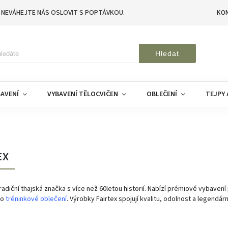
 NEVÁHEJTE NÁS OSLOVIT S POPTÁVKOU.
KO
Hledat
AVENÍ
VYBAVENÍ TĚLOCVIČEN
OBLEČENÍ
TEJPY 
EX
radiční thajská značka s více než 60letou historií. Nabízí prémiové vybavení
po
tréninkové oblečení
. Výrobky Fairtex spojují kvalitu, odolnost a legendár