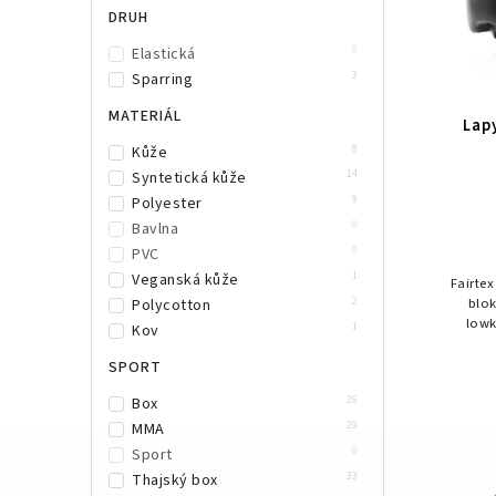
DRUH
3
Šedá
5
Zelená
0
Elastická
3
Zlatá
3
Sparring
2
Žlutá
MATERIÁL
2
Béžová
Lap
2
Vínová
8
Kůže
1
Mint
14
Syntetická kůže
9
Polyester
0
Bavlna
0
PVC
1
Veganská kůže
Fairtex
2
blok
Polycotton
lowk
1
Kov
kic
abs
SPORT
26
Box
29
MMA
0
Sport
33
Thajský box