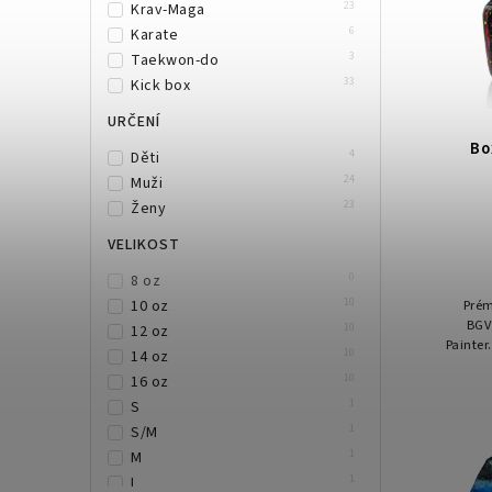
23
Krav-Maga
6
Karate
3
Taekwon-do
33
Kick box
URČENÍ
Bo
4
Děti
24
Muži
23
Ženy
VELIKOST
0
8 oz
10
10 oz
Prém
BGV
10
12 oz
Painter
10
14 oz
desig
10
16 oz
Vy
1
S
1
S/M
1
M
1
L