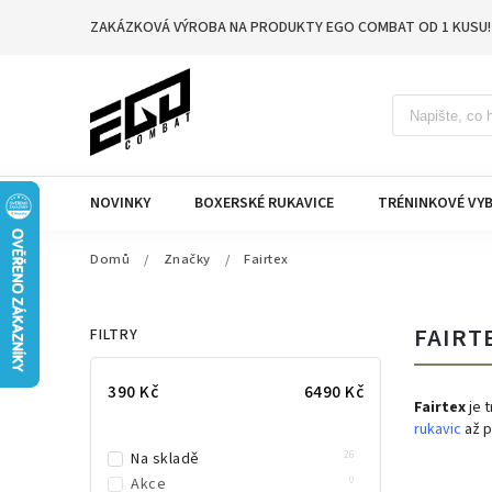
ZAKÁZKOVÁ VÝROBA NA PRODUKTY EGO COMBAT OD 1 KUSU!
NOVINKY
BOXERSKÉ RUKAVICE
TRÉNINKOVÉ VYB
Domů
/
Značky
/
Fairtex
FAIRT
FILTRY
390
Kč
6490
Kč
Fairtex
je t
rukavic
až 
26
Na skladě
0
Akce