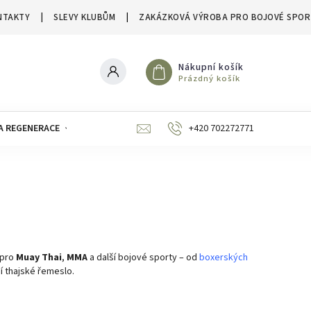
NTAKTY
SLEVY KLUBŮM
ZAKÁZKOVÁ VÝROBA PRO BOJOVÉ SPOR
Nákupní košík
Prázdný košík
A REGENERACE
ZNAČKY
SLEVY A VÝPRODEJE
+420 702272771
 pro
Muay Thai
,
MMA
a další bojové sporty – od
boxerských
ní thajské řemeslo.