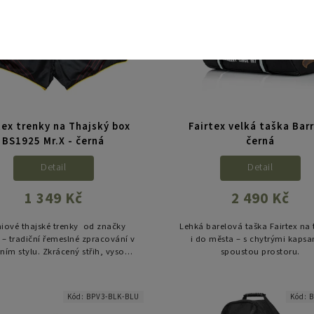
tex trenky na Thajský box
Fairtex velká taška Barr
BS1925 Mr.X - černá
černá
Detail
Detail
1 349 Kč
2 490 Kč
iové thajské trenky od značky
Lehká barelová taška Fairtex na 
x – tradiční řemeslné zpracování v
i do města – s chytrými kapsa
ím stylu. Zkrácený střih, vysoké
spoustou prostoru.
rky a lehký satén pro maximální
volnost pohybu i v...
Kód:
BPV3-BLK-BLU
Kód:
B