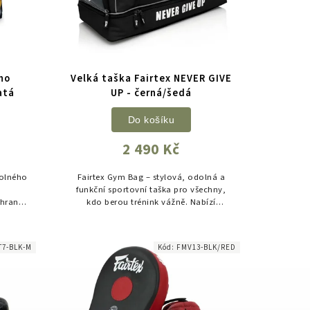
ho
Velká taška Fairtex NEVER GIVE
atá
UP - černá/šedá
Do košíku
2 490 Kč
dolného
Fairtex Gym Bag – stylová, odolná a
m
funkční sportovní taška pro všechny,
chranu
kdo berou trénink vážně. Nabízí
ba pro
dostatek prostoru pro kompletní
.
výbavu, oddělenou kapsu na vlhké věci
a...
T7-BLK-M
Kód:
FMV13-BLK/RED