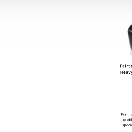
Fairt
Heavy
Prémi
prof
speci
kva