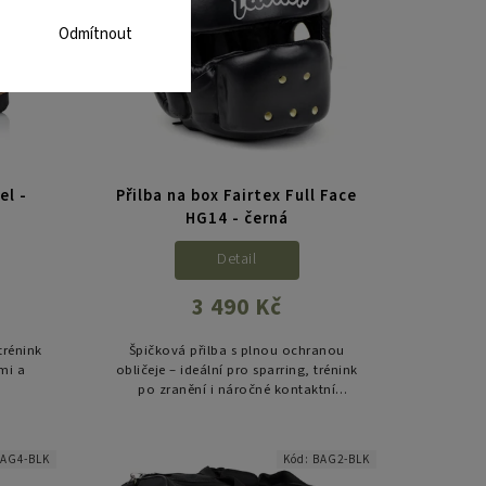
Odmítnout
el -
Přilba na box Fairtex Full Face
HG14 - černá
Detail
3 490 Kč
trénink
Špičková přilba s plnou ochranou
mi a
obličeje – ideální pro sparring, trénink
po zranění i náročné kontaktní
disciplíny.
AG4-BLK
Kód:
BAG2-BLK