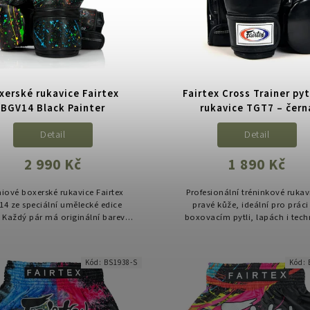
xerské rukavice Fairtex
Fairtex Cross Trainer py
BGV14 Black Painter
rukavice TGT7 – čern
Detail
Detail
2 990 Kč
1 890 Kč
iové boxerské rukavice Fairtex
Profesionální tréninkové rukav
14 ze speciální umělecké edice
pravé kůže, ideální pro práci
. Každý pár má originální barevný
boxovacím pytli, lapách i tech
n, žádné rukavice nejsou stejné.
sparring. Lehká konstrukce, otev
robeny z vysoce odolného...
střih a maximální komfort při
Kód:
BS1938-S
Kód: