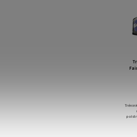
T
Fai
Trénin
polst
při t