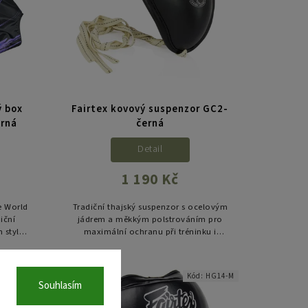
ý box
Fairtex kovový suspenzor GC2-
erná
černá
Detail
1 190 Kč
e World
Tradiční thajský suspenzor s ocelovým
iční
jádrem a měkkým polstrováním pro
 stylu.
maximální ochranu při tréninku i
a lehký
zápasech. Oblíbený mezi zápasníky
Muay Thai, kickboxu a dalších
bojových...
AG9-BLK
Kód:
HG14-M
Souhlasím