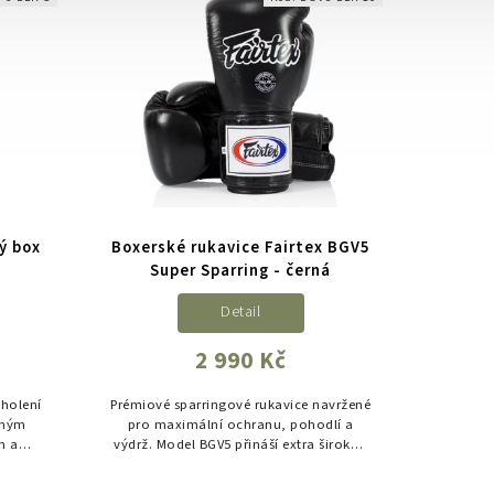
ý box
Boxerské rukavice Fairtex BGV5
Super Sparring - černá
Detail
2 990 Kč
holení
Prémiové sparringové rukavice navržené
rným
pro maximální ochranu, pohodlí a
m a
výdrž. Model BGV5 přináší extra širokou
.
pěnovou výplň, uzamčený palec a 10cm
suchý zip pro dokonalou...