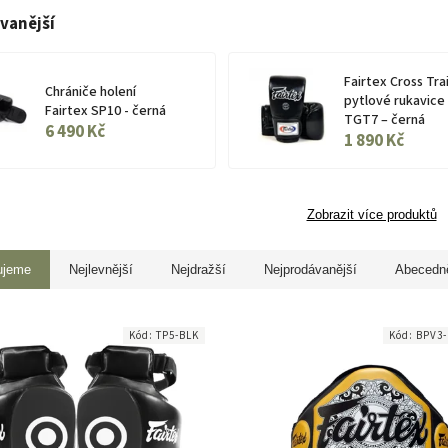
vanější
Fairtex Cross Tra
Chrániče holení
pytlové rukavice
Fairtex SP10 - černá
TGT7 – černá
6 490 Kč
1 890 Kč
Zobrazit více produktů
ujeme
Nejlevnější
Nejdražší
Nejprodávanější
Abecedn
Kód:
TP5-BLK
Kód:
BPV3