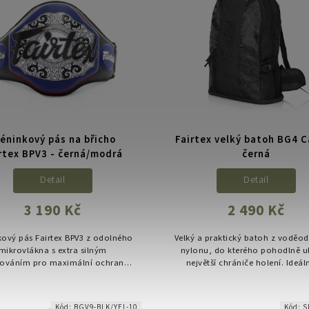
réninkový pás na břicho
Fairtex velký batoh BG4 
rtex BPV3 - černá/modrá
černá
Detail
Detail
3 190 Kč
2 490 Kč
kový pás Fairtex BPV3 z odolného
Velký a praktický batoh z voděo
mikrovlákna s extra silným
nylonu, do kterého pohodlně ul
rováním pro maximální ochranu
největší chrániče holení. Ideál
réninku úderů. Ideální volba pro
trénink, do školy nebo na ces
thajský box, MMA i kickbox.
Kód:
BGV9-BLK/YEL-10
Kód:
S