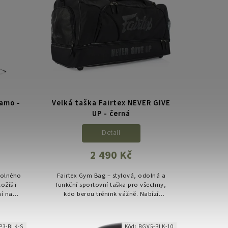
Camo -
Velká taška Fairtex NEVER GIVE
UP - černá
Detail
2 490 Kč
dolného
Fairtex Gym Bag – stylová, odolná a
ožíš i
funkční sportovní taška pro všechny,
ní na
kdo berou trénink vážně. Nabízí
ty.
dostatek prostoru pro kompletní
výbavu, oddělenou kapsu na vlhké věci
a...
P3-BLK-S
Kód:
BGV5-BLK-10