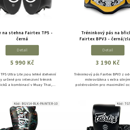
y na stehna Fairtex TP5 -
Tréninkový pás na břic
černá
Fairtex BPV3 - černá/zl
Detail
Detail
5 990 Kč
3 190 Kč
 TP5 Ultra Lite jsou lehké stehenní
Tréninkový pás Fairtex BPV3 z o
y určené pro intenzivní trénink
mikrovlákna s extra silný
icků a kombinací v Muay Thai,
polstrováním pro maximální o
kboxu a MMA. Nabízejí vysokou
při tréninku úderů. Ideální vol
orpci nárazů při zachování...
thajský box, MMA i kickbox
Kód:
BGV14-BLK-PAINTER-10
Kód:
TG