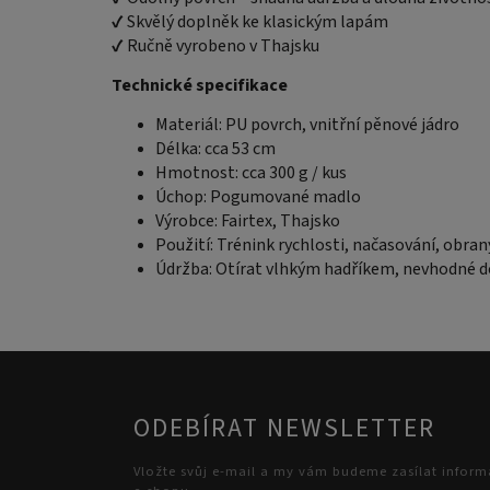
✔ Skvělý doplněk ke klasickým lapám
✔ Ručně vyrobeno v Thajsku
Technické specifikace
Materiál: PU povrch, vnitřní pěnové jádro
Délka: cca 53 cm
Hmotnost: cca 300 g / kus
Úchop: Pogumované madlo
Výrobce: Fairtex, Thajsko
Použití: Trénink rychlosti, načasování, obra
Údržba: Otírat vlhkým hadříkem, nevhodné d
ODEBÍRAT NEWSLETTER
Vložte svůj e-mail a my vám budeme zasílat infor