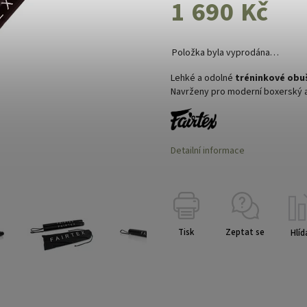
1 690 Kč
Položka byla vyprodána…
Lehké a odolné
tréninkové obuš
Navrženy pro moderní boxerský a
Detailní informace
Tisk
Zeptat se
Hlíd