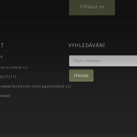
Přihlásit se
KT
VYHLEDÁVÁNÍ
at
egocombat.cz
Hledat
702272771
://www.facebook.com/egocombat.cz/
ombat