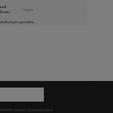
emě
Thajsko
ůvodu
:
oložka byla vyprodána…
ínkami ochrany osobních údajů