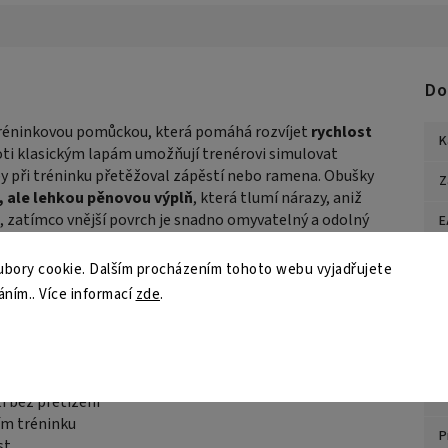
Do
tréninkovou pomůckou, která pomáhá rozvíjet
rychlost
K
oti klasickým lapám umožňují trenérovi simulovat
 by při tréninku přetěžoval zápěstí nebo ramena. Obušky
Z
 ale lehkou pěnovou výplň
, která tlumí nárazy, aniž
, zatímco vnější povrch je snadno omyvatelný a odolný
E
hop bez prokluzu
, a díky ideální délce obušku lze
B
bo práci na distanci. Perfektní nástroj pro trenéry
bory cookie. Dalším procházením tohoto webu vyjadřujete
áním.. Více informací
zde
.
Z
M
kce
S
í bez přetížení
ním tréninku
P
st