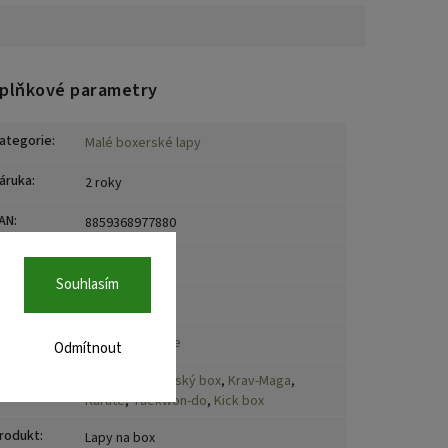
plňkové parametry
ategorie
:
Malé boxerské lapy
áruka
:
2 roky
AN
:
8859368977880
arva
:
Černá
Souhlasím
načka
:
Fairtex
ateriál
:
Syntetická kůže
Odmítnout
Box
,
MMA
,
Thajský box
,
Krav-Maga
,
port
:
Karate
,
Taekwon-do
,
Kick box
rodukt
:
Lapy na box