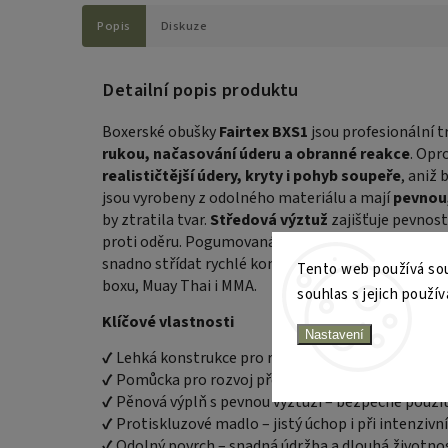
Popis
Diskuze
Detailní popis produktu
Boxerské obušky
Fairtex BXS1
jsou profesionální 
rukou, načasování úderu a obranné reakce
. Opr
realističtější údery, kryty i pohyb soupeře
, aniž
jsou vyrobeny z odolného materiálu a mají
pevnou,
by ztratila tvar.
Středová výztuž
zajišťuje pevnost
proti oděru. Pogumovaná madla zajišťují
pevný úc
snadno střídat rychlé kombinace, simulace úderů ne
Tento web používá sou
boxu, Muay Thai i MMA.
souhlas s jejich použív
Klíčové vlastnosti
Nastavení
✔ Lehká konstrukce pro rychlou práci s rukama
✔ Pomůcka pro rozvoj přesnosti, načasování a rea
✔ Pěnová výplň s pevnou výztuží – bezpečné použit
✔ Protiskluzové madlo – jistý úchop i při intenziv
✔ Odolný povrch – snadná údržba a dlouhá životno