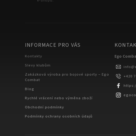
e-shopu.
INFORMACE PRO VÁS
KONTA
Kontakty
Ego Comb
Slevy klubům
info
@
Zakázková výroba pro bojové sporty – Ego
+420 
Combat
https
Blog
egoc
Rychlé vrácení nebo výměna zboží
Obchodní podmínky
Podmínky ochrany osobních údajů