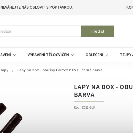
 NEVÁHEJTE NÁS OSLOVIT S POPTÁVKOU.
KO
Hledat
AVENÍ
VYBAVENÍ TĚLOCVIČEN
OBLEČENÍ
TEJPY 
 lapy
/
Lapy na box - obušky Fairtex BXS1 - černá barva
LAPY NA BOX - OB
BARVA
Kód:
BXS1-BLK