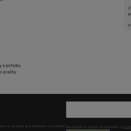
Z
p
P
ny a pohybu
o pračky
mace o nových produktech na našem
Vložením e-mailu souhlasíte s
podm