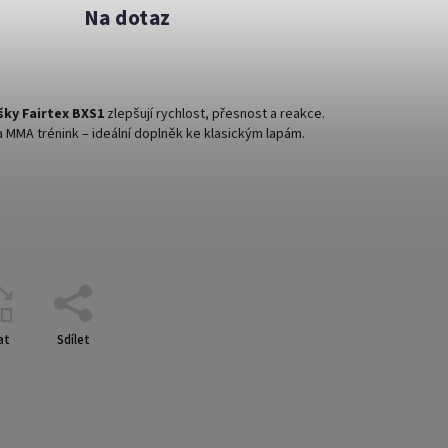
Na dotaz
ky Fairtex BXS1
zlepšují rychlost, přesnost a reakce.
 MMA trénink – ideální doplněk ke klasickým lapám.
at
Sdílet