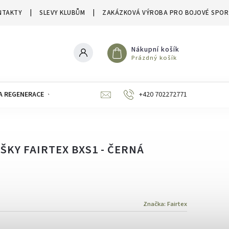
NTAKTY
SLEVY KLUBŮM
ZAKÁZKOVÁ VÝROBA PRO BOJOVÉ SPOR
Nákupní košík
Prázdný košík
A REGENERACE
ZNAČKY
SLEVY A VÝPRODEJE
+420 702272771
UŠKY FAIRTEX BXS1 - ČERNÁ
Značka:
Fairtex