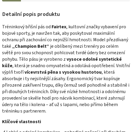
Detailní popis produktu
Tréninkový břišní pás od
Fairtex
, kultovní značky vybavení pro
bojové sporty, je navržen tak, aby poskytoval maximální
ochranu při zachování co nejnižší hmotnosti. Model přezdívaný
také
„Champion Belt“
je oblíbený mezi trenéry po celém
světě pro svou schopnost pohlcovat tvrdé údery bez omezení
pohybu. Tělo pásu je vyrobeno z
vysoce odolné syntetické
kůže
, která je snadno omyvatelná a odolává opotřebení. Vnitřní
výplň tvoří
vícevrstvá pěna s vysokou hustotou
, která
absorbuje i ty nejsilnější zásahy. Ergonomický tvar kopíruje
přirozené zakřivení trupu, díky čemuž sedí pohodlně a stabilně i
při dlouhých trénincích. Díky své nízké hmotnosti a odolnému
provedení se skvěle hodí pro nácvik kombinací, které zahrnují
údery na tělo i kolena – ať už s lapami, nebo přímo během
tréninku s partnerem.
Klíčové vlastnosti