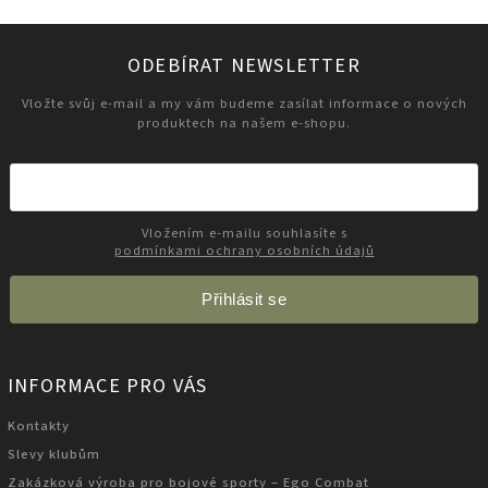
ODEBÍRAT NEWSLETTER
Vložte svůj e-mail a my vám budeme zasílat informace o nových
produktech na našem e-shopu.
Vložením e-mailu souhlasíte s
podmínkami ochrany osobních údajů
Přihlásit se
INFORMACE PRO VÁS
Kontakty
Slevy klubům
Zakázková výroba pro bojové sporty – Ego Combat