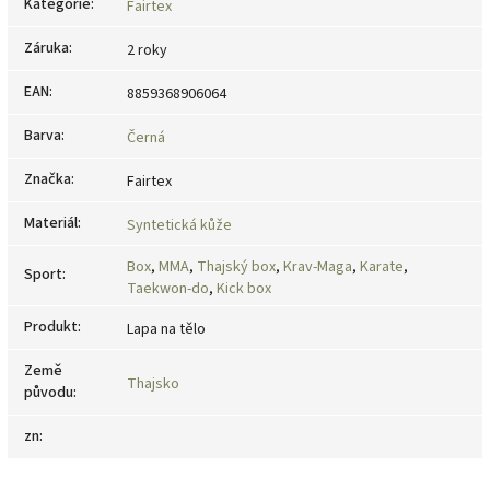
Kategorie
:
Fairtex
Záruka
:
2 roky
EAN
:
8859368906064
Barva
:
Černá
Značka
:
Fairtex
Materiál
:
Syntetická kůže
Box
,
MMA
,
Thajský box
,
Krav-Maga
,
Karate
,
Sport
:
Taekwon-do
,
Kick box
Produkt
:
Lapa na tělo
Země
Thajsko
původu
:
zn
: