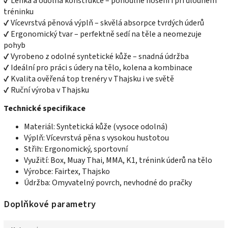
✔ Lehká a odolná konstrukce – pohodlné nošení i při dlouhém
tréninku
✔ Vícevrstvá pěnová výplň – skvělá absorpce tvrdých úderů
✔ Ergonomický tvar – perfektně sedí na těle a neomezuje
pohyb
✔ Vyrobeno z odolné syntetické kůže – snadná údržba
✔ Ideální pro práci s údery na tělo, kolena a kombinace
✔ Kvalita ověřená top trenéry v Thajsku i ve světě
✔ Ruční výroba v Thajsku
Technické specifikace
Materiál: Syntetická kůže (vysoce odolná)
Výplň: Vícevrstvá pěna s vysokou hustotou
Střih: Ergonomický, sportovní
Využití: Box, Muay Thai, MMA, K1, trénink úderů na tělo
Výrobce: Fairtex, Thajsko
Údržba: Omyvatelný povrch, nevhodné do pračky
Doplňkové parametry