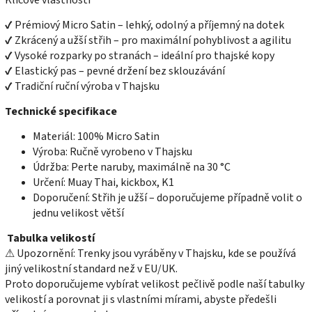
Klíčové vlastnosti
✔ Prémiový Micro Satin – lehký, odolný a příjemný na dotek
✔ Zkrácený a užší střih – pro maximální pohyblivost a agilitu
✔ Vysoké rozparky po stranách – ideální pro thajské kopy
✔ Elastický pas – pevné držení bez sklouzávání
✔ Tradiční ruční výroba v Thajsku
Technické specifikace
Materiál: 100% Micro Satin
Výroba: Ručně vyrobeno v Thajsku
Údržba: Perte naruby, maximálně na 30 °C
Určení: Muay Thai, kickbox, K1
Doporučení: Střih je užší – doporučujeme případně volit o
jednu velikost větší
Tabulka velikostí
⚠ Upozornění: Trenky jsou vyráběny v Thajsku, kde se používá
jiný velikostní standard než v EU/UK.
Proto doporučujeme vybírat velikost pečlivě podle naší tabulky
velikostí a porovnat ji s vlastními mírami, abyste předešli