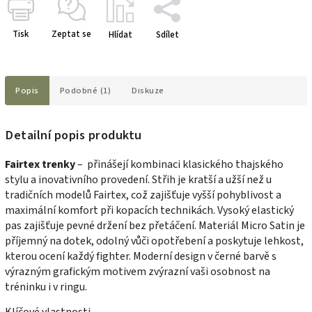
Tisk
Zeptat se
Hlídat
Sdílet
Popis
Podobné (1)
Diskuze
Detailní popis produktu
Fairtex trenky
– přinášejí kombinaci klasického thajského
stylu a inovativního provedení. Střih je kratší a užší než u
tradičních modelů Fairtex, což zajišťuje vyšší pohyblivost a
maximální komfort při kopacích technikách. Vysoký elastický
pas zajišťuje pevné držení bez přetáčení. Materiál Micro Satin je
příjemný na dotek, odolný vůči opotřebení a poskytuje lehkost,
kterou ocení každý fighter. Moderní design v černé barvě s
výrazným grafickým motivem zvýrazní vaši osobnost na
tréninku i v ringu.