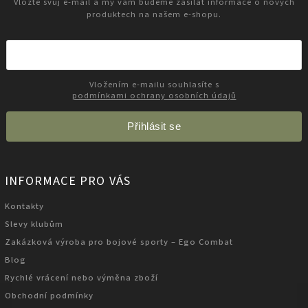
Vložte svůj e-mail a my vám budeme zasílat informace o nových
produktech na našem e-shopu.
Vložením e-mailu souhlasíte s
podmínkami ochrany osobních údajů
Přihlásit se
INFORMACE PRO VÁS
Kontakty
Slevy klubům
Zakázková výroba pro bojové sporty – Ego Combat
Blog
Rychlé vrácení nebo výměna zboží
Obchodní podmínky