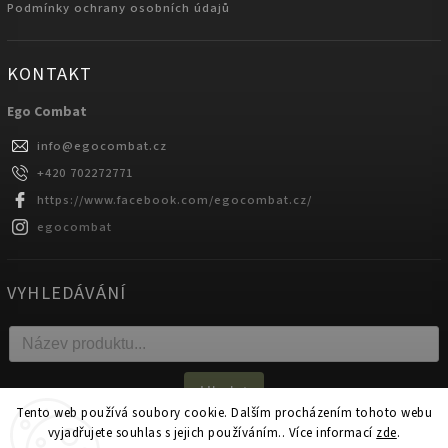
Podmínky ochrany osobních údajů
KONTAKT
Ego Combat
info
@
egocombat.cz
+420 702272771
https://www.facebook.com/egocombat.cz/
egocombat
VYHLEDÁVÁNÍ
Hledat
Tento web používá soubory cookie. Dalším procházením tohoto webu
vyjadřujete souhlas s jejich používáním.. Více informací
zde
.