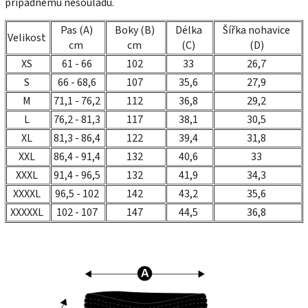
případnému nesouladu.
Pas (A)
Boky (B)
Délka
Šířka nohavice
Velikost
cm
cm
(C)
(D)
XS
61 - 66
102
33
26,7
S
66 - 68,6
107
35,6
27,9
M
71,1 - 76,2
112
36,8
29,2
L
76,2 - 81,3
117
38,1
30,5
XL
81,3 - 86,4
122
39,4
31,8
XXL
86,4 - 91,4
132
40,6
33
XXXL
91,4 - 96,5
132
41,9
34,3
XXXXL
96,5 - 102
142
43,2
35,6
XXXXXL
102 - 107
147
44,5
36,8