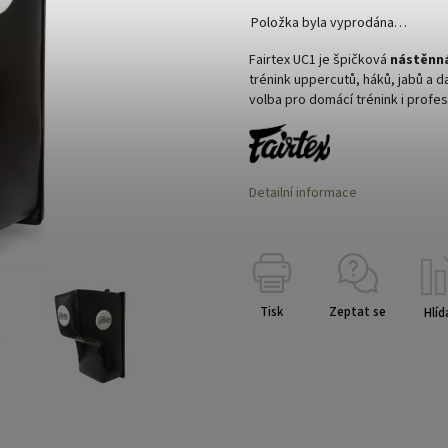
Položka byla vyprodána…
Fairtex UC1 je špičková
nástěnná
trénink uppercutů, háků, jabů a 
volba pro domácí trénink i profes
Detailní informace
Tisk
Zeptat se
Hlíd