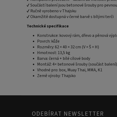
✔ Součástí balení jsou betonové šrouby pro pevn
✔ Ručně vyrobeno v Thajsku
✔ Okamžitě dostupná v černé barvě s bílými terči
Technické specifikace
Konstrukce: kovový rám, dřevo a pěnová výpl
Povrch: kůže
Rozměry: 62 × 40 × 32 cm (V × Š × H)
Hmotnost: 13,5 kg
Barva: černá + bílé cílové body
Montáž: 4× betonové šrouby (součást balení)
Vhodné pro: box, Muay Thai, MMA, K1
Země výroby: Thajsko
ODEBÍRAT NEWSLETTER