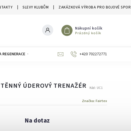
NTAKTY
SLEVY KLUBŮM
ZAKÁZKOVÁ VÝROBA PRO BOJOVÉ SPOR
Nákupní košík
Prázdný košík
A REGENERACE
ZNAČKY
SLEVY A VÝPRODEJE
+420 702272771
ÁSTĚNNÝ ÚDEROVÝ TRENAŽÉR
Kód:
UC1
Značka:
Fairtex
Na dotaz