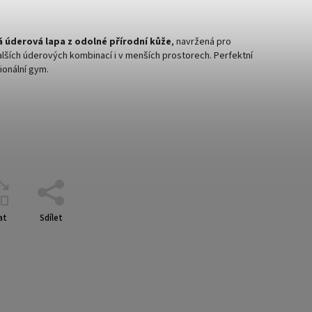
 úderová lapa z odolné přírodní kůže
, navržená pro
dalších úderových kombinací i v menších prostorech. Perfektní
ionální gym.
at
Sdílet