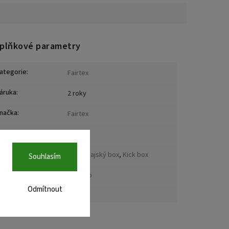
plňkové parametry
ategorie
:
Fairtex
áruka
:
2 roky
načka
:
Fairtex
ateriál
:
Kůže
port
:
Box
,
Thajský box
,
Kick box
Souhlasím
emě původu
:
Thajsko
Odmítnout
oložka byla vyprodána…