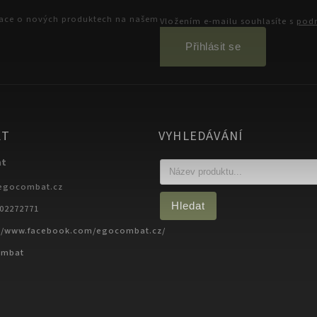
mace o nových produktech na našem
Vložením e-mailu souhlasíte s
podm
Přihlásit se
KT
VYHLEDÁVÁNÍ
at
egocombat.cz
Hledat
702272771
://www.facebook.com/egocombat.cz/
ombat