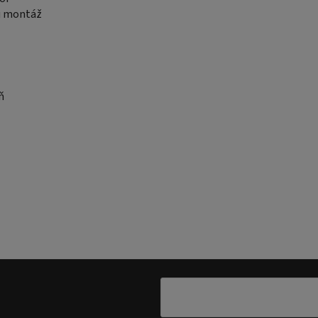
ou montáž
ň