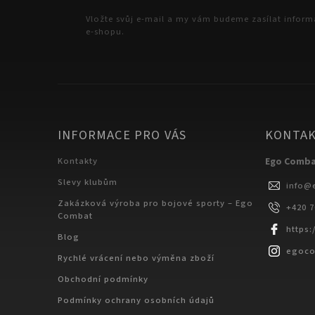
Vložte svůj e-mail a my vám budeme zasílat infor
e-shopu.
INFORMACE PRO VÁS
KONTA
Kontakty
Ego Comb
Slevy klubům
info
@
Zakázková výroba pro bojové sporty – Ego
+420 
Combat
https
Blog
egoc
Rychlé vrácení nebo výměna zboží
Obchodní podmínky
Podmínky ochrany osobních údajů