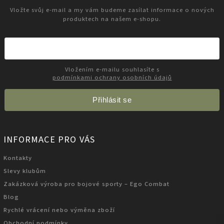
Vložte svůj e-mail a my vám budeme zasílat informace o nových
produktech na našem e-shopu.
Vložením e-mailu souhlasíte s
podmínkami ochrany osobních údajů
Přihlásit se
INFORMACE PRO VÁS
Kontakty
Slevy klubům
Zakázková výroba pro bojové sporty – Ego Combat
Blog
Rychlé vrácení nebo výměna zboží
Obchodní podmínky