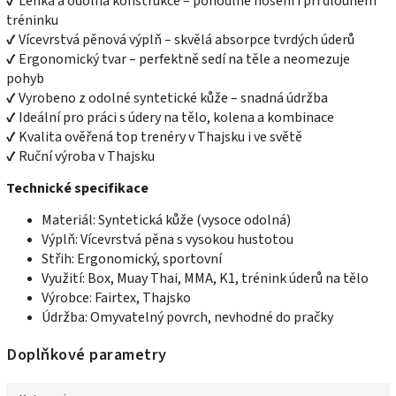
✔ Lehká a odolná konstrukce – pohodlné nošení i při dlouhém
tréninku
✔ Vícevrstvá pěnová výplň – skvělá absorpce tvrdých úderů
✔ Ergonomický tvar – perfektně sedí na těle a neomezuje
pohyb
✔ Vyrobeno z odolné syntetické kůže – snadná údržba
✔ Ideální pro práci s údery na tělo, kolena a kombinace
✔ Kvalita ověřená top trenéry v Thajsku i ve světě
✔ Ruční výroba v Thajsku
Technické specifikace
Materiál: Syntetická kůže (vysoce odolná)
Výplň: Vícevrstvá pěna s vysokou hustotou
Střih: Ergonomický, sportovní
Využití: Box, Muay Thai, MMA, K1, trénink úderů na tělo
Výrobce: Fairtex, Thajsko
Údržba: Omyvatelný povrch, nevhodné do pračky
Doplňkové parametry