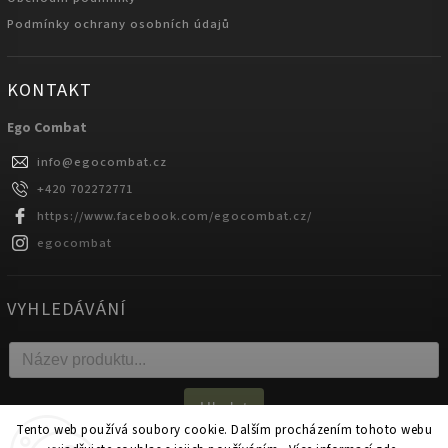
Podmínky ochrany osobních údajů
KONTAKT
Ego Combat
info
@
egocombat.cz
+420 702272771
https://www.facebook.com/egocombat.cz/
egocombat
VYHLEDÁVÁNÍ
Hledat
Tento web používá soubory cookie. Dalším procházením tohoto webu