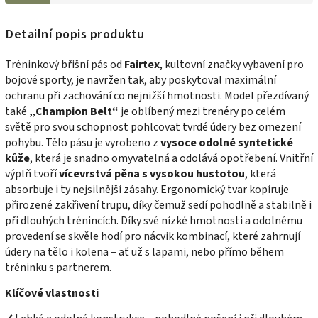
Detailní popis produktu
Tréninkový břišní pás od
Fairtex
, kultovní značky vybavení pro
bojové sporty, je navržen tak, aby poskytoval maximální
ochranu při zachování co nejnižší hmotnosti. Model přezdívaný
také
„Champion Belt“
je oblíbený mezi trenéry po celém
světě pro svou schopnost pohlcovat tvrdé údery bez omezení
pohybu. Tělo pásu je vyrobeno z
vysoce odolné syntetické
kůže
, která je snadno omyvatelná a odolává opotřebení. Vnitřní
výplň tvoří
vícevrstvá pěna s vysokou hustotou
, která
absorbuje i ty nejsilnější zásahy. Ergonomický tvar kopíruje
přirozené zakřivení trupu, díky čemuž sedí pohodlně a stabilně i
při dlouhých trénincích. Díky své nízké hmotnosti a odolnému
provedení se skvěle hodí pro nácvik kombinací, které zahrnují
údery na tělo i kolena – ať už s lapami, nebo přímo během
tréninku s partnerem.
Klíčové vlastnosti