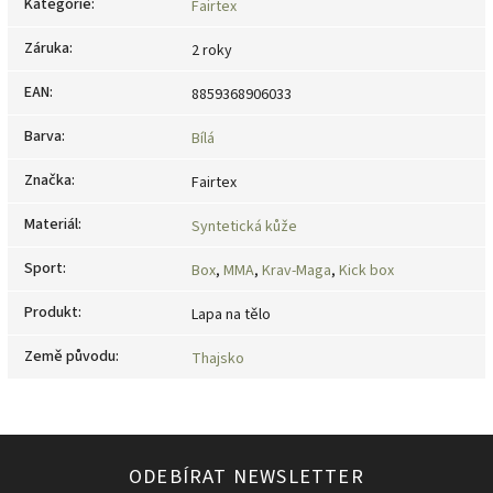
Kategorie
:
Fairtex
Záruka
:
2 roky
EAN
:
8859368906033
Barva
:
Bílá
Značka
:
Fairtex
Materiál
:
Syntetická kůže
Sport
:
Box
,
MMA
,
Krav-Maga
,
Kick box
Produkt
:
Lapa na tělo
Země původu
:
Thajsko
ODEBÍRAT NEWSLETTER