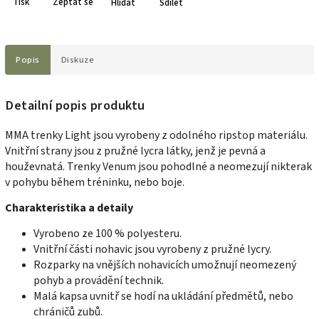
Tisk
Zeptat se
Hlídat
Sdílet
Popis
Diskuze
Detailní popis produktu
MMA trenky Light jsou vyrobeny z odolného ripstop materiálu.
Vnitřní strany jsou z pružné lycra látky, jenž je pevná a
houževnatá. Trenky Venum jsou pohodlné a neomezují nikterak
v pohybu během tréninku, nebo boje.
Charakteristika a detaily
Vyrobeno ze 100 % polyesteru.
Vnitřní části nohavic jsou vyrobeny z pružné lycry.
Rozparky na vnějších nohavicích umožnují neomezený
pohyb a provádění technik.
Malá kapsa uvnitř se hodí na ukládání předmětů, nebo
chráničů zubů.