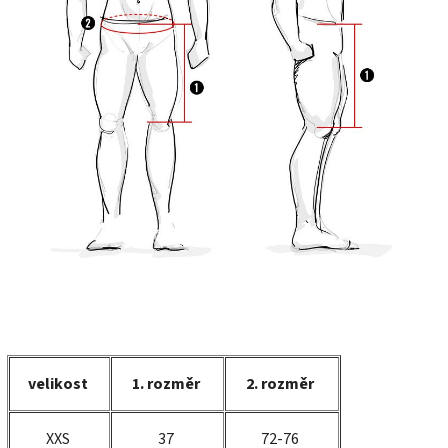
velikost
1. rozměr
2. rozměr
XXS
37
72-76