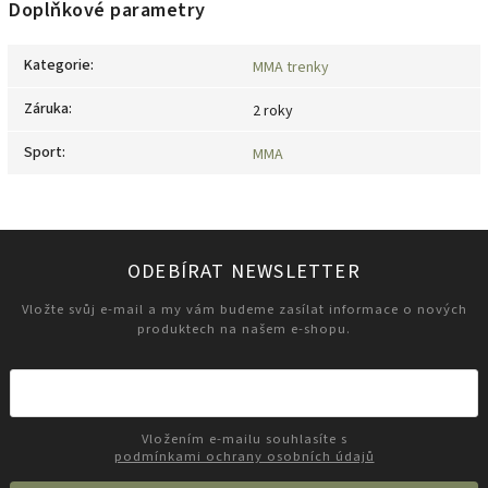
Doplňkové parametry
Kategorie
:
MMA trenky
Záruka
:
2 roky
Sport
:
MMA
ODEBÍRAT NEWSLETTER
Vložte svůj e-mail a my vám budeme zasílat informace o nových
produktech na našem e-shopu.
Vložením e-mailu souhlasíte s
podmínkami ochrany osobních údajů