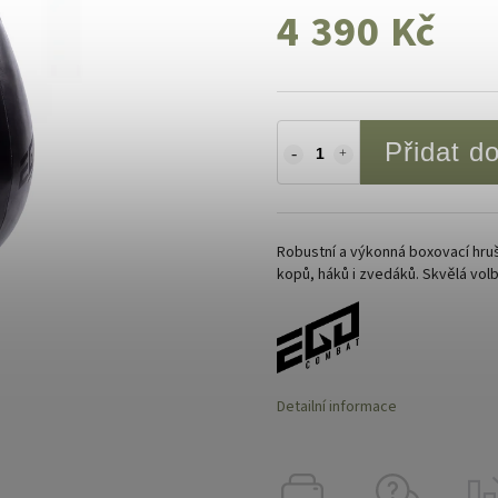
4 390 Kč
Přidat d
Robustní a výkonná boxovací hruš
kopů, háků i zvedáků. Skvělá vol
Detailní informace