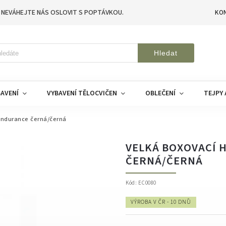
 NEVÁHEJTE NÁS OSLOVIT S POPTÁVKOU.
KO
Hledat
AVENÍ
VYBAVENÍ TĚLOCVIČEN
OBLEČENÍ
TEJPY 
Endurance černá/černá
VELKÁ BOXOVACÍ 
ČERNÁ/ČERNÁ
Kód:
EC0080
VÝROBA V ČR - 10 DNŮ