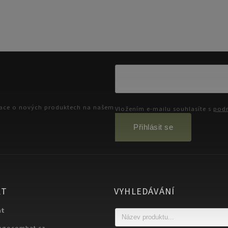
mace o nových produktech na našem
Vložením e-mailu souhlasíte s
podm
Přihlásit se
KT
VYHLEDÁVÁNÍ
at
egocombat.cz