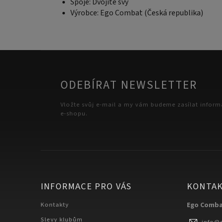
Spoje: Dvojité švy
Výrobce: Ego Combat (Česká republika)
ODEBÍRAT NEWSLETTER
Vložte svůj e-mail a my vám budeme zasílat infor
e-shopu.
INFORMACE PRO VÁS
KONTA
Kontakty
Ego Comb
Slevy klubům
info
@