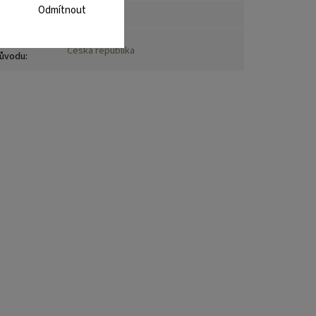
Odmítnout
motnost
:
60 kg
emě
Česká republika
ůvodu
: