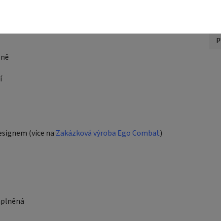
H
Z
p
lně
í
esignem (více na
Zakázková výroba Ego Combat
)
naplněná