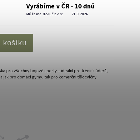
Vyrábíme v ČR - 10 dnů
Můžeme doručit do:
21.8.2026
o košíku
ka pro všechny bojové sporty – ideální pro trénink úderů,
ba jak pro domácí gymy, tak pro komerční tělocvičny.