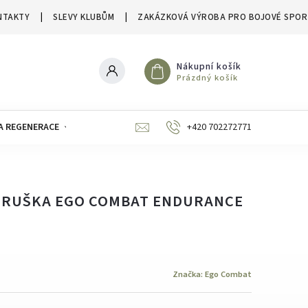
NTAKTY
SLEVY KLUBŮM
ZAKÁZKOVÁ VÝROBA PRO BOJOVÉ SPOR
Nákupní košík
Prázdný košík
A REGENERACE
ZNAČKY
SLEVY A VÝPRODEJE
+420 702272771
HRUŠKA EGO COMBAT ENDURANCE
Značka:
Ego Combat