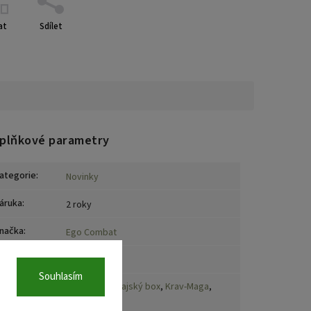
at
Sdílet
plňkové parametry
ategorie
:
Novinky
áruka
:
2 roky
načka
:
Ego Combat
ateriál
:
PVC
Souhlasím
Box
,
MMA
,
Thajský box
,
Krav-Maga
,
port
:
Kick box