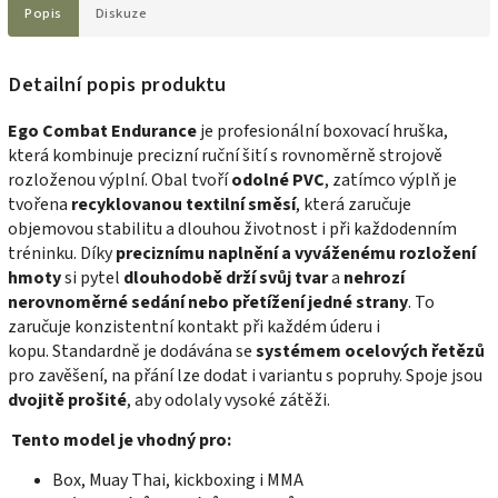
Popis
Diskuze
Detailní popis produktu
Ego Combat Endurance
je profesionální boxovací hruška,
která kombinuje precizní ruční šití s rovnoměrně strojově
rozloženou výplní. Obal tvoří
odolné PVC
, zatímco výplň je
tvořena
recyklovanou textilní směsí
, která zaručuje
objemovou stabilitu a dlouhou životnost i při každodenním
tréninku.
Díky
preciznímu naplnění a vyváženému rozložení
hmoty
si pytel
dlouhodobě drží svůj tvar
a
nehrozí
nerovnoměrné sedání nebo přetížení jedné strany
. To
zaručuje konzistentní kontakt při každém úderu i
kopu.
Standardně je dodávána se
systémem ocelových řetězů
pro zavěšení, na přání lze dodat i variantu s popruhy. Spoje jsou
dvojitě prošité
, aby odolaly vysoké zátěži.
Tento model je vhodný pro:
Box, Muay Thai, kickboxing i MMA