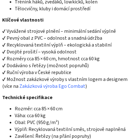
Trénink háků, zvedáků, lowkicků, kolen
Tělocvičny, kluby i domácí prostředí
Klíčové vlastnosti
✔ Vyvážené strojové plnění – minimální sedání výplně
✔ Pevný obal z PVC – odolnost a snadná údržba
✔ Recyklovaná textilní výplň – ekologická a stabilní
✔ Dvojité prošití – vysoká odolnost
✔ Rozměry cca 85 × 60 cm, hmotnost cca 60 kg
✔ Dodáváno s řetězy (možnost popruhů)
✔ Ruční výroba v České republice
✔ Možnost zakázkové výroby s vlastním logem a designem
(více na
Zakázková výroba Ego Combat
)
Technické specifikace
Rozměr: cca 85 × 60 cm
Váha: cca 60 kg
Obal: PVC (950 g/m²)
Výplň: Recyklovaná textilní směs, strojově naplněná
Zavěšení: Řetězy (na přání popruhy)