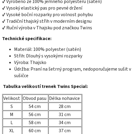
✔ Vyrobeno ze 100% jemného polyesteru (satén)
✔ Vysoký elastický pas pro pevné držení
✔ Vysoké boční rozparky pro volnost pohybu
✔ Tradiční thajský střih v moderním designu
✔ Ruční výroba v Thajsku pod značkou Twins
Technické specifikace:
Materiál: 100% polyester (satén)
Střih: Dlouhý s vysokými rozparky
Výroba: Thajsko
Údržba: Praní na šetrný program, nedoporučujeme sušit v
sušičce
Tabulka velikostí trenek Twins Special:
Velikost
Obvod pasu
Délka nohavice
S
54 cm
28 cm
M
56 cm
31 cm
L
58 cm
34 cm
XL
60 cm
37 cm