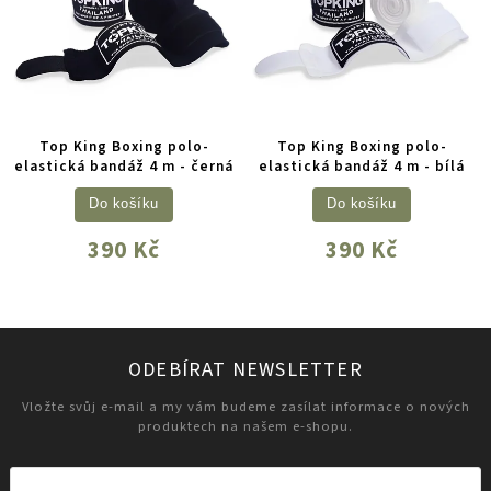
Top King Boxing polo-
Top King Boxing polo-
elastická bandáž 4 m - černá
elastická bandáž 4 m - bílá
Do košíku
Do košíku
390 Kč
390 Kč
ODEBÍRAT NEWSLETTER
Vložte svůj e-mail a my vám budeme zasílat informace o nových
produktech na našem e-shopu.