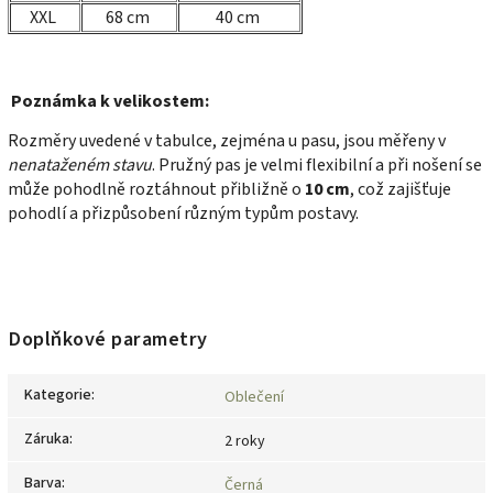
XXL
68 cm
40 cm
Poznámka k velikostem:
Rozměry uvedené v tabulce, zejména u pasu, jsou měřeny v
nenataženém stavu
. Pružný pas je velmi flexibilní a při nošení se
může pohodlně roztáhnout přibližně o
10 cm
, což zajišťuje
pohodlí a přizpůsobení různým typům postavy.
Doplňkové parametry
Kategorie
:
Oblečení
Záruka
:
2 roky
Barva
:
Černá