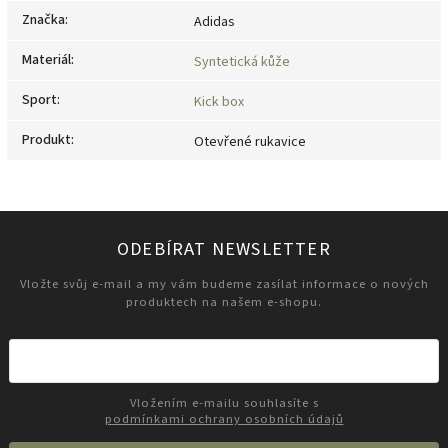
Značka
:
Adidas
Materiál
:
Syntetická kůže
Sport
:
Kick box
Produkt
:
Otevřené rukavice
ODEBÍRAT NEWSLETTER
Vložte svůj e-mail a my vám budeme zasílat informace o nových
produktech na našem e-shopu.
Vložením e-mailu souhlasíte s
podmínkami ochrany osobních údajů