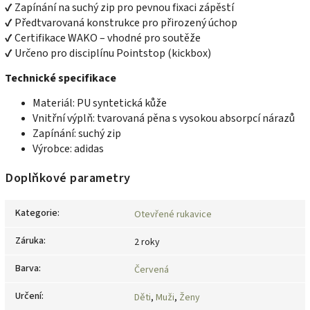
✔ Zapínání na suchý zip pro pevnou fixaci zápěstí
✔ Předtvarovaná konstrukce pro přirozený úchop
✔ Certifikace WAKO – vhodné pro soutěže
✔ Určeno pro disciplínu Pointstop (kickbox)
Technické specifikace
Materiál: PU syntetická kůže
Vnitřní výplň: tvarovaná pěna s vysokou absorpcí nárazů
Zapínání: suchý zip
Výrobce: adidas
Doplňkové parametry
Kategorie
:
Otevřené rukavice
Záruka
:
2 roky
Barva
:
Červená
Určení
:
Děti
,
Muži
,
Ženy