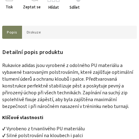
Tisk
Zeptat se
Hlídat
Sdílet
Popis
Diskuze
Detailní popis produktu
Rukavice adidas jsou vyrobené z odolného PU materiálu a
vybavené tvarovaným polstrováním, které zajišťuje optimální
tlumení úderů a ochranu kloubů i palce. Předtvarovaná
konstrukce perfektně stabilizuje pěst a poskytuje pevný a
přirozený úchop při všech technikách. Zapínání na suchý zip
spolehlivě fixuje zápěstí, aby byla zajištěna maximální
bezpečnost i při náročném nasazení v tréninku nebo turnaji.
Klíčové vlastnosti
✔ Vyrobeno z trvanlivého PU materiálu
✔ Silné polstrování na kloubech i palci