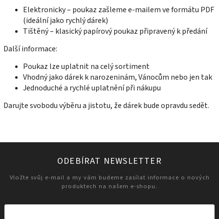
Elektronicky – poukaz zašleme e-mailem ve formátu PDF
(ideální jako rychlý dárek)
Tištěný – klasický papírový poukaz připravený k předání
Další informace:
Poukaz lze uplatnit na celý sortiment
Vhodný jako dárek k narozeninám, Vánocům nebo jen tak
Jednoduché a rychlé uplatnění při nákupu
Darujte svobodu výběru a jistotu, že dárek bude opravdu sedět.
ODEBÍRAT NEWSLETTER
Vložte svůj e-mail a my vám budeme zasílat informace o nových
produktech na našem e-shopu.