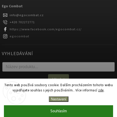
Ego Combat
info
@
egocombat.cz
+420 702272771
https://www.facebook.com/egocombat.cz/
egocombat
VYHLEDÁVÁNÍ
Hledat
Tento web používá soubory cookie. Dalším procházením tohoto webu
vyjadřujete souhlas s jejich používáním.. Více informací
zde
.
Copyright 2026
egocombat.cz
. Všechna práva vyhrazena.
Nastavení
Upravit nastavení cookies
Souhlasím
Zakázková výroba na produkty Ego Combat od 1 kusu!
Vytvořil
Shoptet
| Design
Shoptak.cz.