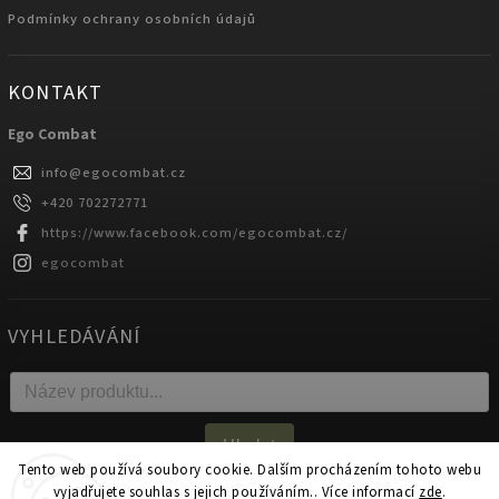
Podmínky ochrany osobních údajů
KONTAKT
Ego Combat
info
@
egocombat.cz
+420 702272771
https://www.facebook.com/egocombat.cz/
egocombat
VYHLEDÁVÁNÍ
Hledat
Tento web používá soubory cookie. Dalším procházením tohoto webu
vyjadřujete souhlas s jejich používáním.. Více informací
zde
.