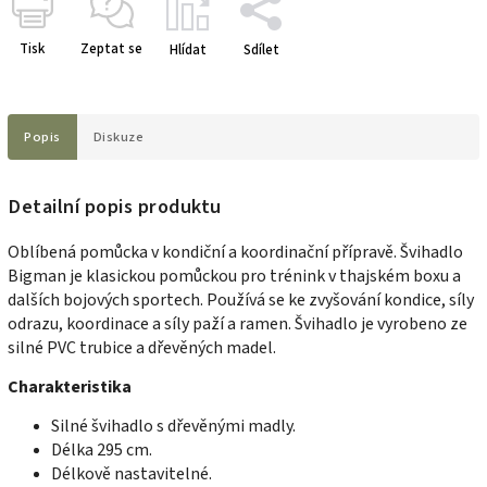
Tisk
Zeptat se
Hlídat
Sdílet
Popis
Diskuze
Detailní popis produktu
Oblíbená pomůcka v kondiční a koordinační přípravě.
Švihadlo
Bigman je klasickou pomůckou pro trénink v thajském boxu a
dalších bojových sportech. Používá se ke zvyšování kondice, síly
odrazu, koordinace a síly paží a ramen. Švihadlo je vyrobeno ze
silné PVC trubice a dřevěných madel.
Charakteristika
Silné švihadlo s dřevěnými madly.
Délka 295 cm.
Délkově nastavitelné.