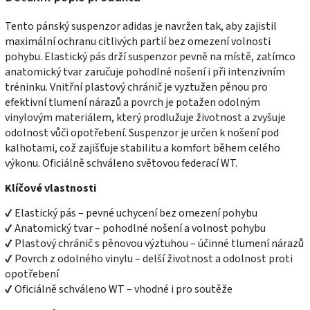
Tento pánský suspenzor adidas je navržen tak, aby zajistil
maximální ochranu citlivých partií bez omezení volnosti
pohybu. Elastický pás drží suspenzor pevně na místě, zatímco
anatomický tvar zaručuje pohodlné nošení i při intenzivním
tréninku. Vnitřní plastový chránič je vyztužen pěnou pro
efektivní tlumení nárazů a povrch je potažen odolným
vinylovým materiálem, který prodlužuje životnost a zvyšuje
odolnost vůči opotřebení. Suspenzor je určen k nošení pod
kalhotami, což zajišťuje stabilitu a komfort během celého
výkonu. Oficiálně schváleno světovou federací WT.
Klíčové vlastnosti
✔ Elastický pás – pevné uchycení bez omezení pohybu
✔ Anatomický tvar – pohodlné nošení a volnost pohybu
✔ Plastový chránič s pěnovou výztuhou – účinné tlumení nárazů
✔ Povrch z odolného vinylu – delší životnost a odolnost proti
opotřebení
✔ Oficiálně schváleno WT – vhodné i pro soutěže