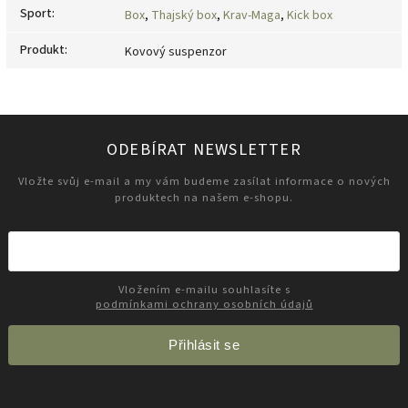
Sport
:
Box
,
Thajský box
,
Krav-Maga
,
Kick box
Produkt
:
Kovový suspenzor
ODEBÍRAT NEWSLETTER
Vložte svůj e-mail a my vám budeme zasílat informace o nových
produktech na našem e-shopu.
Vložením e-mailu souhlasíte s
podmínkami ochrany osobních údajů
Přihlásit se