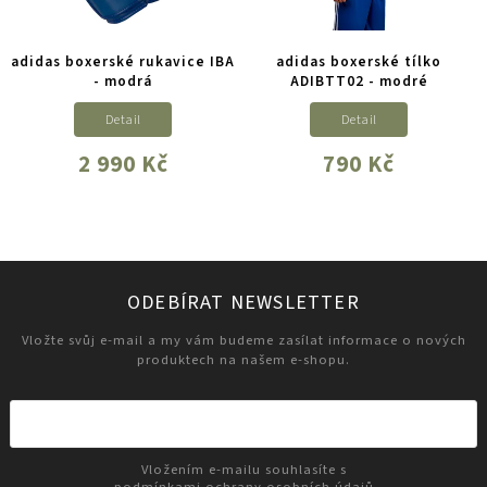
adidas boxerské rukavice IBA
adidas boxerské tílko
- modrá
ADIBTT02 - modré
Detail
Detail
2 990 Kč
790 Kč
ODEBÍRAT NEWSLETTER
Vložte svůj e-mail a my vám budeme zasílat informace o nových
produktech na našem e-shopu.
Vložením e-mailu souhlasíte s