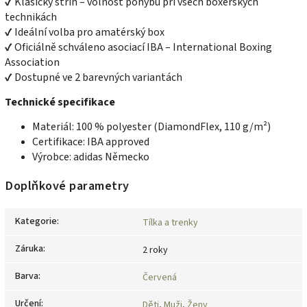
✔ Klasický střih – volnost pohybu při všech boxerských
technikách
✔ Ideální volba pro amatérský box
✔ Oficiálně schváleno asociací IBA – International Boxing
Association
✔ Dostupné ve 2 barevných variantách
Technické specifikace
Materiál: 100 % polyester (DiamondFlex, 110 g/m²)
Certifikace: IBA approved
Výrobce: adidas Německo
Doplňkové parametry
Kategorie
:
Tílka a trenky
Záruka
:
2 roky
Barva
:
Červená
Určení
:
Děti
,
Muži
,
Ženy