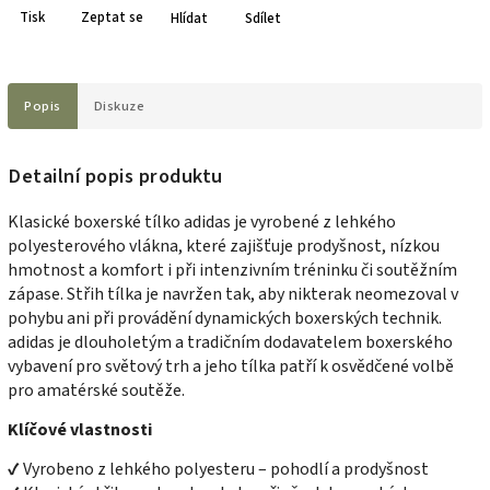
Tisk
Zeptat se
Hlídat
Sdílet
Popis
Diskuze
Detailní popis produktu
Klasické boxerské tílko adidas je vyrobené z lehkého
polyesterového vlákna, které zajišťuje prodyšnost, nízkou
hmotnost a komfort i při intenzivním tréninku či soutěžním
zápase. Střih tílka je navržen tak, aby nikterak neomezoval v
pohybu ani při provádění dynamických boxerských technik.
adidas je dlouholetým a tradičním dodavatelem boxerského
vybavení pro světový trh a jeho tílka patří k osvědčené volbě
pro amatérské soutěže.
Klíčové vlastnosti
✔ Vyrobeno z lehkého polyesteru – pohodlí a prodyšnost