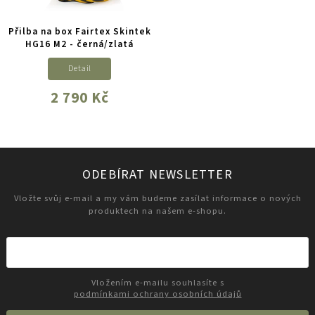
Přilba na box Fairtex Skintek
HG16 M2 - černá/zlatá
Detail
2 790 Kč
ODEBÍRAT NEWSLETTER
Vložte svůj e-mail a my vám budeme zasílat informace o nových
produktech na našem e-shopu.
Vložením e-mailu souhlasíte s
podmínkami ochrany osobních údajů