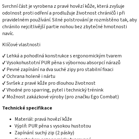
Svrchní část je vyrobena z pravé hovězí kůže, která zvyšuje
odolnost proti odření a prodlužuje životnost chráničů i při
pravidelném používání. Silné polstrování je rozmístěno tak, aby
chránilo nejcitlivější partie nohou bez zbytečné hmotnosti
navíc.
Klíčové vlastnosti
✔ Lehká a pohodlná konstrukce s ergonomickým tvarem
✔ Vysokohustotní PUR pěna s výbornou absorpcí nárazů
✔ Pevné zapínání na dva suché zipy pro stabilní fixaci
✔ Ochrana holeně i nártu
✔ Svršek z pravé kůže pro dlouhou životnost
✔ Vhodné pro sparring, pytel i technický trénink
✔ Možnost zakázkové výroby (pro značku Ego Combat)
Technické specifikace
Materiál: pravá hovězí kůže
Výplň: PUR pěna s vysokou hustotou
Zapínání: suchý zip (2 pásky)