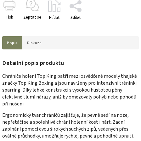
Tisk
Zeptat se
Hlídat
Sdílet
Popis
Diskuze
Detailní popis produktu
Chrániče holení Top King patří mezi osvědčené modely thajské
značky Top King Boxing a jsou navrženy pro intenzivní trénink i
sparring. Díky lehké konstrukci s vysokou hustotou pěny
efektivně tlumí nárazy, aniž by omezovaly pohyb nebo pohodlí
při nošení.
Ergonomický tvar chráničů zajišťuje, že pevně sedí na noze,
nepřetáčí se a spolehlivě chrání holenní kost i nárt. Zadní
zapínání pomocí dvou širokých suchých zipů, vedených přes
oválné průchodky, umožňuje rychlé, pevné a pohodlné upnutí.