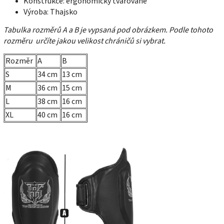
Konstrukce: ergonomicky tvarované
Výroba: Thajsko
Tabulka rozměrů A a B je vypsaná pod obrázkem. Podle tohoto
rozměru určíte jakou velikost chráničů si vybrat.
Rozměr
A
B
S
34 cm
13 cm
M
36 cm
15 cm
L
38 cm
16 cm
XL
40 cm
16 cm