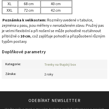
XL
68 cm
40 cm
XXL
72 cm
42 cm
Poznámka k velikostem:
Rozměry uvedené v tabulce,
zejména u pasu, jsou měřeny v
nenataženém stavu
. Pružný pas
je velmi flexibilní a při nošení se může pohodlně roztáhnout
přibližně o
10 cm
, což zajišťuje pohodlí a přizpůsobení různým
typům postavy.
Doplňkové parametry
Kategorie
:
Trenky na thajský box
Záruka
:
2 roky
ODEBÍRAT NEWSLETTER
Vložte svůj e-mail a my vám budeme zasílat informace o nových