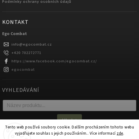
Podmínky ochrany osobních údajů
KONTAKT
Ego Combat
info
@
egocombat.cz
+420 702272771
https://www.facebook.com/egocombat.cz/
egocombat
VYHLEDÁVÁNÍ
Hledat
Tento web používá soubory cookie. Dalším procházením tohoto webu
vyjadřujete souhlas s jejich používáním.. Více informací
zde
.