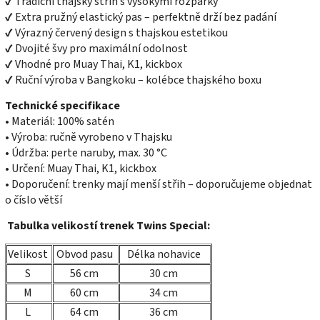
✔ Tradiční thajský střih s vysokými rozparky
✔ Extra pružný elastický pas – perfektně drží bez padání
✔ Výrazný červený design s thajskou estetikou
✔ Dvojité švy pro maximální odolnost
✔ Vhodné pro Muay Thai, K1, kickbox
✔ Ruční výroba v Bangkoku – kolébce thajského boxu
Technické specifikace
• Materiál: 100% satén
• Výroba: ručně vyrobeno v Thajsku
• Údržba: perte naruby, max. 30 °C
• Určení: Muay Thai, K1, kickbox
• Doporučení: trenky mají menší střih – doporučujeme objednat
o číslo větší
Tabulka velikostí trenek Twins Special:
Velikost
Obvod pasu
Délka nohavice
S
56 cm
30 cm
M
60 cm
34 cm
L
64 cm
36 cm