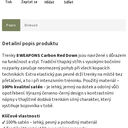
Tisk
Zeptat se
Hlídat
Sdílet
Popis
Diskuze
Detailní popis produktu
Trenky
8 WEAPONS Carbon Red Down
jsou navržené s důrazem
na funkčnost a styl. Tradiční thajský střih s vysokými bočními
rozparky zaručuje neomezený pohyb při všech kopacích
technikách. Extra elastický pas pevně drží trenky na místě bez
přetáčení, a to i při intenzivním tréninku. Použitý materiál –
100% kvalitní satén
– je lehký, jemný na dotek a odolný vůči
opotřebení. Výrazný červeno-černý design s kontrastními
nápisy v thajštině dodává trenkám silný charakter, který
vystihuje bojovníka v tobě.
Klíčové vlastnosti
✔ 100% satén – lehký, pevný a pohodlný materiál