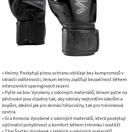
• Helmy: Poskytují plnou ochranu obličeje bez kompromisů v
oblasti viditelnosti, Venum helmy zajišťují bezpečnost během
intenzivních sparingových sezení.
• Pytle na box: Vyrobeny z odolných materiálů, Venum pytle na
pěstování jsou stavěny tak, aby odolaly nejtvrdším úderům a
kopům, ideální jak pro domácí tělocvičny, tak pro tréninková
centra.
• Gi a Kimona: Vyrobené z odolných materiálů, která poskytují
optimální pohyblivost a komfort během tréninku i soutěží.
• Thai Šortky: Vyrobené z lehkých a odolných materiálů,