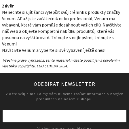
Závěr
Nenechte si ujít šanci vylepšit svůj trénink s produkty značky
Venum. Ať už jste začátečník nebo profesionál, Venum má
vybavení, které vám pomůže dosáhnout vašich cílů. Navštivte
náš web a objevte kompletní nabídku produktů, které vás
posunou na vyšší úroveň. Trénujte s nejlepšími, trénujte s
Venum!
Navštivte Venum a vyberte si své vybavení ještě dnes!
Všechna práva vyhrazena, tento materiál můžete použít jen s povolením
vlastníka copyrightu. EGO COMBAT 2024.
ODEBÍRAT NEWSLETTER
Vložte svůj e-mail a my vám budeme zasílat informace o nových
produktech na našem e-shopu.
Vložením e-mailu souhlasíte s