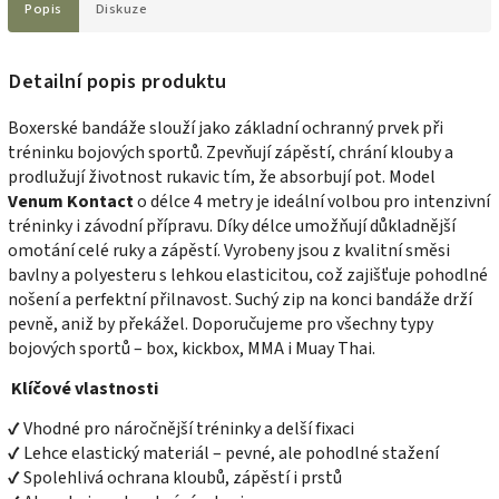
Popis
Diskuze
Detailní popis produktu
Boxerské bandáže slouží jako základní ochranný prvek při
tréninku bojových sportů. Zpevňují zápěstí, chrání klouby a
prodlužují životnost rukavic tím, že absorbují pot. Model
Venum Kontact
o délce 4 metry je ideální volbou pro intenzivní
tréninky i závodní přípravu. Díky délce umožňují důkladnější
omotání celé ruky a zápěstí. Vyrobeny jsou z kvalitní směsi
bavlny a polyesteru s lehkou elasticitou, což zajišťuje pohodlné
nošení a perfektní přilnavost. Suchý zip na konci bandáže drží
pevně, aniž by překážel. Doporučujeme pro všechny typy
bojových sportů – box, kickbox, MMA i Muay Thai.
Klíčové vlastnosti
✔ Vhodné pro náročnější tréninky a delší fixaci
✔ Lehce elastický materiál – pevné, ale pohodlné stažení
✔ Spolehlivá ochrana kloubů, zápěstí i prstů