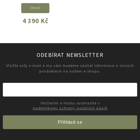
Detail
4 390 Kč
ODEBÍRAT NEWSLETTER
Vložte svůj e-mail a my vám budeme zasílat informace o nových
produktech na našem e-shopu.
Vložením e-mailu souhlasíte s
podmínkami ochrany osobních údajů
Přihlásit se