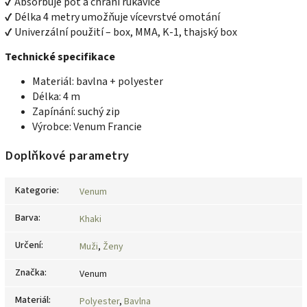
✔ Absorbuje pot a chrání rukavice
✔ Délka 4 metry umožňuje vícevrstvé omotání
✔ Univerzální použití – box, MMA, K-1, thajský box
Technické specifikace
Materiál: bavlna + polyester
Délka: 4 m
Zapínání: suchý zip
Výrobce: Venum Francie
Doplňkové parametry
Kategorie
:
Venum
Barva
:
Khaki
Určení
:
Muži
,
Ženy
Značka
:
Venum
Materiál
:
Polyester
,
Bavlna