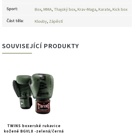
Sport
:
Box
,
MMA
,
Thajský box
,
Krav-Maga
,
Karate
,
Kick box
Část těla
:
Klouby
,
Zápěstí
SOUVISEJÍCÍ PRODUKTY
TWINS boxerské rukavice
kožené BGVL8 -zelená/černá