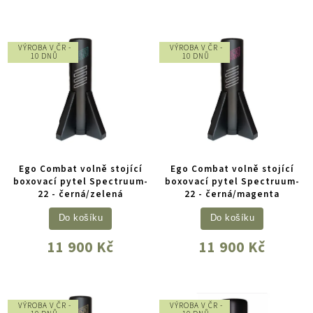
VÝROBA V ČR -
VÝROBA V ČR -
10 DNŮ
10 DNŮ
Ego Combat volně stojící
Ego Combat volně stojící
boxovací pytel Spectruum-
boxovací pytel Spectruum-
22 - černá/zelená
22 - černá/magenta
Do košíku
Do košíku
11 900 Kč
11 900 Kč
VÝROBA V ČR -
VÝROBA V ČR -