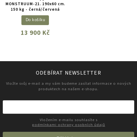
MONSTRUUM-21. 190x60 cm.
150 kg - černá/červená
Do košíku
13 900 Kč
ODEBÍRAT NEWSLETTER
Vložte svůj e-mail a my vám budeme zasílat informace o nových
produktech na našem e-shopu.
Vložením e-mailu souhlasíte s
podmínkami ochrany osobních údajů