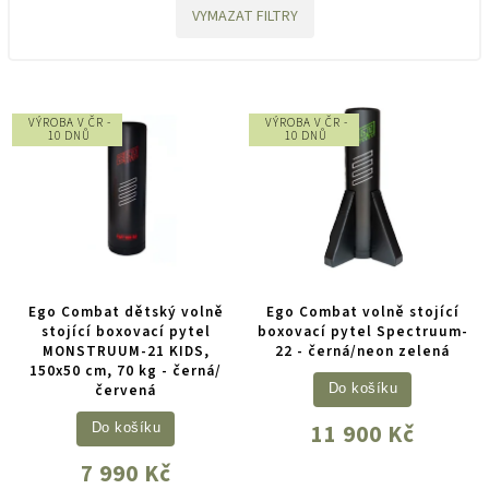
VYMAZAT FILTRY
VÝROBA V ČR -
VÝROBA V ČR -
10 DNŮ
10 DNŮ
Ego Combat dětský volně
Ego Combat volně stojící
stojící boxovací pytel
boxovací pytel Spectruum-
MONSTRUUM-21 KIDS,
22 - černá/neon zelená
150x50 cm, 70 kg - černá/
červená
Do košíku
11 900 Kč
Do košíku
7 990 Kč