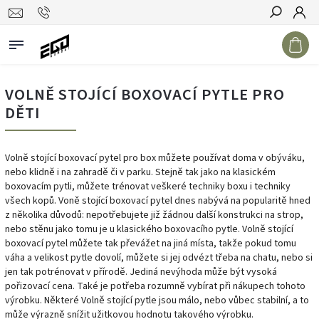
Hledat
VOLNĚ STOJÍCÍ BOXOVACÍ PYTLE PRO
DĚTI
Volně stojící boxovací pytel pro box můžete používat doma v obýváku,
nebo klidně i na zahradě či v parku. Stejně tak jako na klasickém
boxovacím pytli, můžete trénovat veškeré techniky boxu i techniky
všech kopů.
Voně stojící boxovací pytel dnes nabývá na popularitě hned
z několika důvodů: nepotřebujete již žádnou další konstrukci na strop,
nebo stěnu jako tomu je u klasického boxovacího pytle. Volně stojící
boxovací pytel můžete tak převážet na jiná místa, takže pokud tomu
váha a velikost pytle dovolí, můžete si jej odvézt třeba na chatu, nebo si
jen tak potrénovat v přírodě. Jediná nevýhoda může být vysoká
pořizovací cena. Také je potřeba rozumně vybírat při nákupech tohoto
výrobku. Některé Volně stojící pytle jsou málo, nebo vůbec stabilní, a to
může výrazně snížit užitkovou hodnotu takového výrobku.