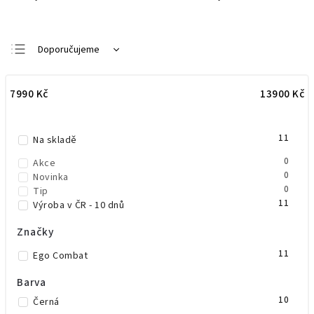
Doporučujeme
Nejlevnější
7990
Kč
13900
Kč
Nejdražší
Nejprodávanější
11
Abecedně
Na skladě
0
Akce
0
Novinka
0
Tip
11
Výroba v ČR - 10 dnů
Značky
11
Ego Combat
Barva
10
Černá