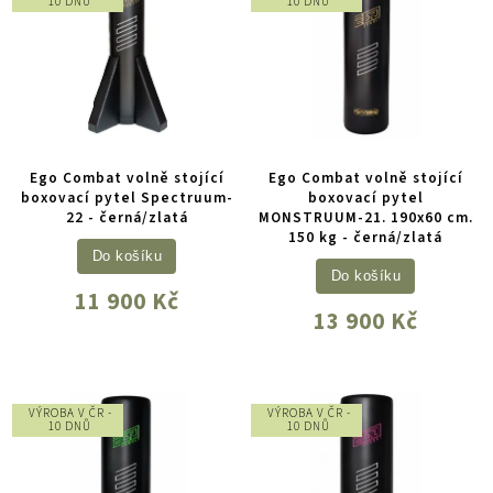
10 DNŮ
10 DNŮ
Ego Combat volně stojící
Ego Combat volně stojící
boxovací pytel Spectruum-
boxovací pytel
22 - černá/zlatá
MONSTRUUM-21. 190x60 cm.
150 kg - černá/zlatá
Do košíku
Do košíku
11 900 Kč
13 900 Kč
VÝROBA V ČR -
VÝROBA V ČR -
10 DNŮ
10 DNŮ