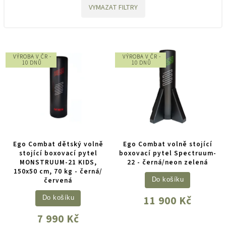
VYMAZAT FILTRY
VÝROBA V ČR -
VÝROBA V ČR -
10 DNŮ
10 DNŮ
Ego Combat dětský volně
Ego Combat volně stojící
stojící boxovací pytel
boxovací pytel Spectruum-
MONSTRUUM-21 KIDS,
22 - černá/neon zelená
150x50 cm, 70 kg - černá/
červená
Do košíku
11 900 Kč
Do košíku
7 990 Kč