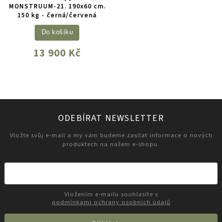
MONSTRUUM-21. 190x60 cm.
150 kg - černá/červená
Do košíku
13 900 Kč
ODEBÍRAT NEWSLETTER
Vložte svůj e-mail a my vám budeme zasílat informace o nových
produktech na našem e-shopu.
Vložením e-mailu souhlasíte s
podmínkami ochrany osobních údajů