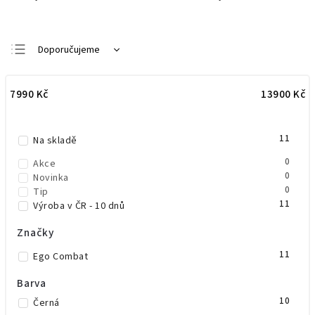
Doporučujeme
Nejlevnější
7990
Kč
13900
Kč
Nejdražší
Nejprodávanější
11
Abecedně
Na skladě
0
Akce
0
Novinka
0
Tip
11
Výroba v ČR - 10 dnů
Značky
11
Ego Combat
Barva
10
Černá