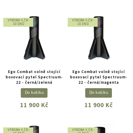
VÝROBA V ČR -
VÝROBA V ČR -
10 DNŮ
10 DNŮ
Ego Combat volně stojící
Ego Combat volně stojící
boxovací pytel Spectruum-
boxovací pytel Spectruum-
22 - černá/zelená
22 - černá/magenta
Do košíku
Do košíku
11 900 Kč
11 900 Kč
VÝROBA V ČR -
VÝROBA V ČR -