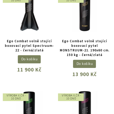
10 DNŮ
10 DNŮ
Ego Combat volně stojící
Ego Combat volně stojící
boxovací pytel Spectruum-
boxovací pytel
22 - černá/zlatá
MONSTRUUM-21. 190x60 cm.
150 kg - černá/zlatá
Do košíku
Do košíku
11 900 Kč
13 900 Kč
VÝROBA V ČR -
VÝROBA V ČR -
10 DNŮ
10 DNŮ