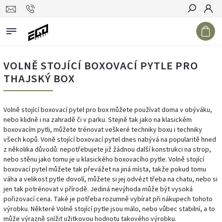
Hledat
VOLNĚ STOJÍCÍ BOXOVACÍ PYTLE PRO
THAJSKÝ BOX
Volně stojící boxovací pytel pro box můžete používat doma v obýváku,
nebo klidně i na zahradě či v parku. Stejně tak jako na klasickém
boxovacím pytli, můžete trénovat veškeré techniky boxu i techniky
všech kopů.
Voně stojící boxovací pytel dnes nabývá na popularitě hned
z několika důvodů: nepotřebujete již žádnou další konstrukci na strop,
nebo stěnu jako tomu je u klasického boxovacího pytle. Volně stojící
boxovací pytel můžete tak převážet na jiná místa, takže pokud tomu
váha a velikost pytle dovolí, můžete si jej odvézt třeba na chatu, nebo si
jen tak potrénovat v přírodě. Jediná nevýhoda může být vysoká
pořizovací cena. Také je potřeba rozumně vybírat při nákupech tohoto
výrobku. Některé Volně stojící pytle jsou málo, nebo vůbec stabilní, a to
může výrazně snížit užitkovou hodnotu takového výrobku.