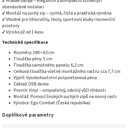
✔ Hladké okraje – elegantní a kompaktní vzhled při
vícenásobné instalaci
✔ Montáž na suchý zip – rychlá, čistá a praktická výměna
✔ Vhodné pro tělocvičny, školy, sportovní kluby i komerční
prostory
✔ Výroba již od 1 kusu
Technické specifikace
Rozměry: 190 × 63 cm
Tloušťka pěny: 5 cm
Tloušťka samotného panelu: 6,2 cm
Celková tloušťka včetně montážního rastru: cca 7,7 cm
Výplň: Vysokohustotní polyuretanová pěna
Základ: OSB deska
Povrch: Vinyl – omyvatelný, odolný vůči vlhkosti
Montáž: Pomocí širokých suchých zipů na nosný rastr
Výrobce: Ego Combat (Česká republika)
Doplňkové parametry