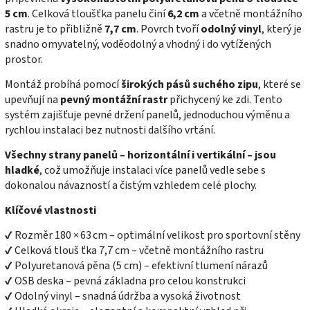
5 cm
. Celková tloušťka panelu činí
6,2 cm
a včetně montážního
rastru je to přibližně
7,7 cm
. Povrch tvoří
odolný vinyl
, který je
snadno omyvatelný, voděodolný a vhodný i do vytížených
prostor.
Montáž probíhá pomocí
širokých pásů suchého zipu
, které se
upevňují na
pevný montážní rastr
přichycený ke zdi. Tento
systém zajišťuje pevné držení panelů, jednoduchou výměnu a
rychlou instalaci bez nutnosti dalšího vrtání.
Všechny strany panelů – horizontální i vertikální – jsou
hladké
, což umožňuje instalaci více panelů vedle sebe s
dokonalou návazností a čistým vzhledem celé plochy.
Klíčové vlastnosti
✔ Rozměr 180
× 63 cm – optimální velikost pro sportovní stěny
✔ Celková tlouš ťka 7,7 cm – včetně montážního rastru
✔ Polyuretanová pěna (5 cm) – efektivní tlumení nárazů
✔ OSB deska – pevná základna pro celou konstrukci
✔ Odolný vinyl – snadná údržba a vysoká životnost