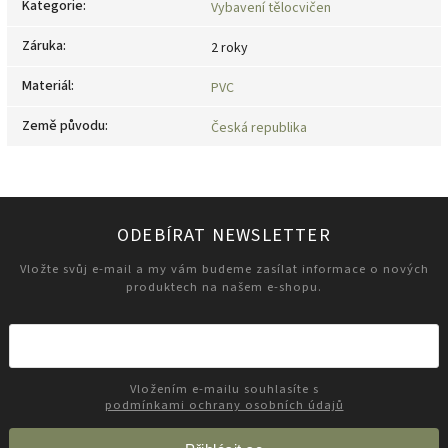
Kategorie
:
Vybavení tělocvičen
Záruka
:
2 roky
Materiál
:
PVC
Země původu
:
Česká republika
ODEBÍRAT NEWSLETTER
Vložte svůj e-mail a my vám budeme zasílat informace o nových
produktech na našem e-shopu.
Vložením e-mailu souhlasíte s
podmínkami ochrany osobních údajů