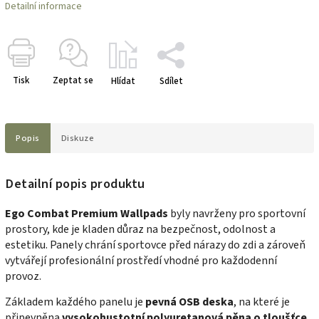
Detailní informace
Tisk
Zeptat se
Hlídat
Sdílet
Popis
Diskuze
Detailní popis produktu
Ego Combat Premium Wallpads
byly navrženy pro sportovní
prostory, kde je kladen důraz na bezpečnost, odolnost a
estetiku. Panely chrání sportovce před nárazy do zdi a zároveň
vytvářejí profesionální prostředí vhodné pro každodenní
provoz.
Základem každého panelu je
pevná OSB deska
, na které je
připevněna
vysokohustotní polyuretanová pěna o tloušťce