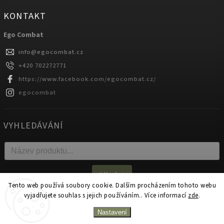
KONTAKT
Ego Combat
info
@
egocombat.cz
+420 702272771
https://www.facebook.com/egocombat.cz/
egocombat
VYHLEDÁVÁNÍ
Hledat
Tento web používá soubory cookie. Dalším procházením tohoto webu
vyjadřujete souhlas s jejich používáním.. Více informací
zde
.
Copyright 2026
egocombat.cz
. Všechna práva vyhrazena.
Nastavení