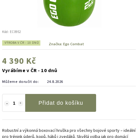
Kód:
EC0952
VÝROBA V ČR - 10 DNŮ
Značka:
Ego Combat
4 390 Kč
Vyrábíme v ČR - 10 dnů
Můžeme doručit do:
24.8.2026
Přidat do košíku
Robustní a výkonná boxovací hruška pro všechny bojové sporty – ideální
pro trénink úderů, kopů, háků i zvedáků. Skvělá volba jak pro domácí