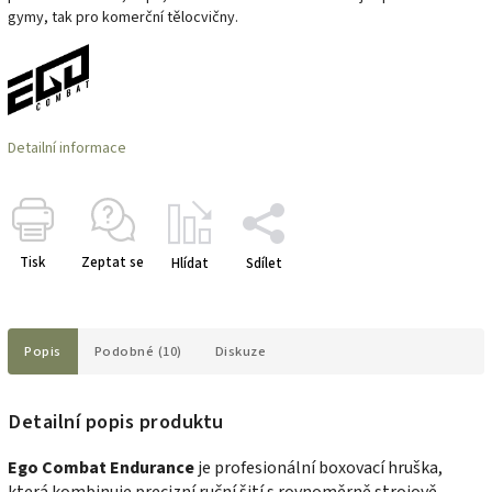
gymy, tak pro komerční tělocvičny.
Detailní informace
Tisk
Zeptat se
Hlídat
Sdílet
Popis
Podobné (10)
Diskuze
Detailní popis produktu
Ego Combat Endurance
je profesionální boxovací hruška,