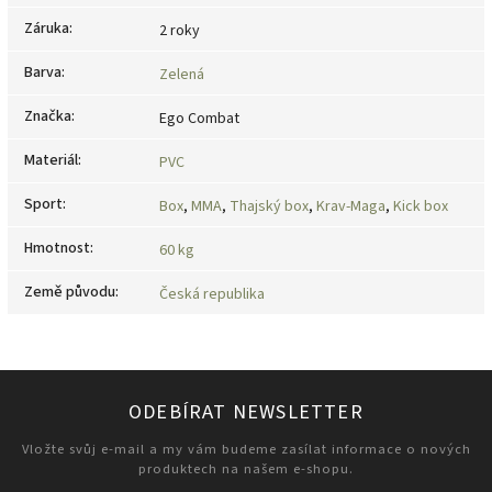
Záruka
:
2 roky
Barva
:
Zelená
Značka
:
Ego Combat
Materiál
:
PVC
Sport
:
Box
,
MMA
,
Thajský box
,
Krav-Maga
,
Kick box
Hmotnost
:
60 kg
Země původu
:
Česká republika
ODEBÍRAT NEWSLETTER
Vložte svůj e-mail a my vám budeme zasílat informace o nových
produktech na našem e-shopu.