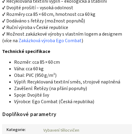
✔ Recyklovaná textilní výplň – ekologická a stabilní
✔ Dvojité prošití – vysoká odolnost
✔ Rozměry cca 85 × 60 cm, hmotnost cca 60 kg
✔ Dodáváno s řetězy (možnost popruhů)
✔ Ruční výroba v České republice
✔ Možnost zakázkové výroby s vlastním logem a designem
(více na
Zakázková výroba Ego Combat
)
Technické specifikace
Rozměr: cca 85 × 60 cm
Váha: cca 60 kg
Obal: PVC (950 g/m²)
Výplň: Recyklovaná textilní směs, strojově naplněná
Zavěšení: Řetězy (na přání popruhy)
Spoje: Dvojité švy
Výrobce: Ego Combat (Česká republika)
Doplňkové parametry
Kategorie
:
Vybavení tělocvičen