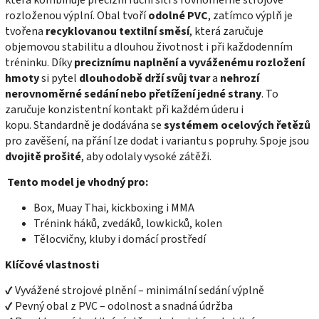
která kombinuje precizní ruční šití s rovnoměrně strojově
rozloženou výplní. Obal tvoří
odolné PVC
, zatímco výplň je
tvořena
recyklovanou textilní směsí
, která zaručuje
objemovou stabilitu a dlouhou životnost i při každodenním
tréninku.
Díky
preciznímu naplnění a vyváženému rozložení
hmoty
si pytel
dlouhodobě drží svůj tvar
a
nehrozí
nerovnoměrné sedání nebo přetížení jedné strany
. To
zaručuje konzistentní kontakt při každém úderu i
kopu.
Standardně je dodávána se
systémem ocelových řetězů
pro zavěšení, na přání lze dodat i variantu s popruhy. Spoje jsou
dvojitě prošité
, aby odolaly vysoké zátěži.
Tento model je vhodný pro:
Box, Muay Thai, kickboxing i MMA
Trénink háků, zvedáků, lowkicků, kolen
Tělocvičny, kluby i domácí prostředí
Klíčové vlastnosti
✔ Vyvážené strojové plnění – minimální sedání výplně
✔ Pevný obal z PVC – odolnost a snadná údržba