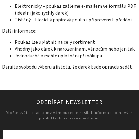
Elektronicky – poukaz zašleme e-mailem ve formátu PDF
(ideální jako rychlý dárek)
Tištěný – klasický papírový poukaz připravený k předání
Další informace:
Poukaz lze uplatnit na celý sortiment
Vhodný jako dárek k narozeninám, Vánocům nebo jen tak
Jednoduché a rychlé uplatnění při nákupu
Darujte svobodu výběru a jistotu, že dárek bude opravdu sedět.
ODEBÍRAT NEWSLETTER
Vložte svůj e-mail a my vám budeme zasílat informace o nových
produktech na našem e-shopu.