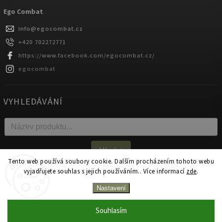
Ego Combat
info
@
egocombat.cz
+420 702272771
https://www.facebook.com/egocombat.cz/
egocombat
VYHLEDÁVÁNÍ
Hledat
Tento web používá soubory cookie. Dalším procházením tohoto webu
vyjadřujete souhlas s jejich používáním.. Více informací
zde
.
Copyright 2026
egocombat.cz
. Všechna práva vyhrazena.
Nastavení
Upravit nastavení cookies
Souhlasím
Zakázková výroba na produkty Ego Combat od 1 kusu!
Vytvořil
Shoptet
| Design
Shoptak.cz.