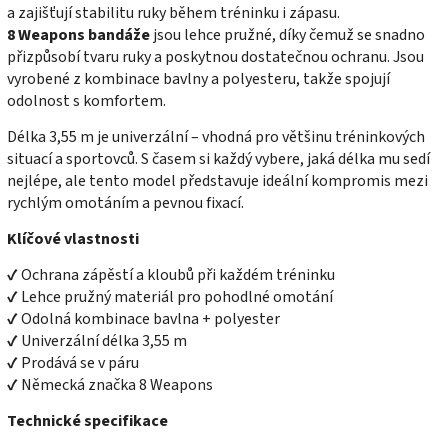
a zajišťují stabilitu ruky během tréninku i zápasu.
8 Weapons bandáže
jsou lehce pružné, díky čemuž se snadno
přizpůsobí tvaru ruky a poskytnou dostatečnou ochranu. Jsou
vyrobené z kombinace bavlny a polyesteru, takže spojují
odolnost s komfortem.
Délka 3,55 m je univerzální – vhodná pro většinu tréninkových
situací a sportovců. S časem si každý vybere, jaká délka mu sedí
nejlépe, ale tento model představuje ideální kompromis mezi
rychlým omotáním a pevnou fixací.
Klíčové vlastnosti
✔ Ochrana zápěstí a kloubů při každém tréninku
✔ Lehce pružný materiál pro pohodlné omotání
✔ Odolná kombinace bavlna + polyester
✔ Univerzální délka 3,55 m
✔ Prodává se v páru
✔ Německá značka 8 Weapons
Technické specifikace