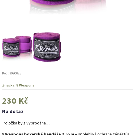
Kód:
8090023
Značka:
8 Weapons
230 Kč
Na dotaz
Položka byla vyprodána…
8 Weapons boxerské bandáže 3,55 m
– spolehlivá ochrana zápěstí a