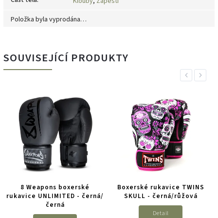
Část těla
:
Klouby
,
Zápěstí
Položka byla vyprodána…
SOUVISEJÍCÍ PRODUKTY
Previous
Next
8 Weapons boxerské
Boxerské rukavice TWINS
rukavice UNLIMITED - černá/
SKULL - černá/růžová
černá
Detail