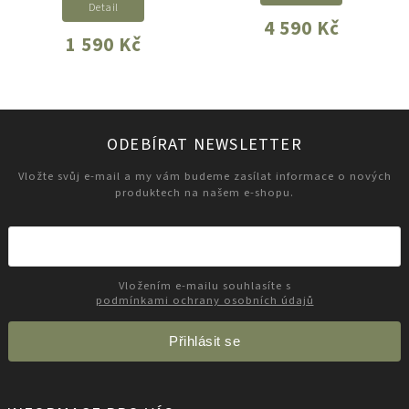
Detail
4 590 Kč
1 590 Kč
ODEBÍRAT NEWSLETTER
Vložte svůj e-mail a my vám budeme zasílat informace o nových
produktech na našem e-shopu.
Vložením e-mailu souhlasíte s
podmínkami ochrany osobních údajů
Přihlásit se