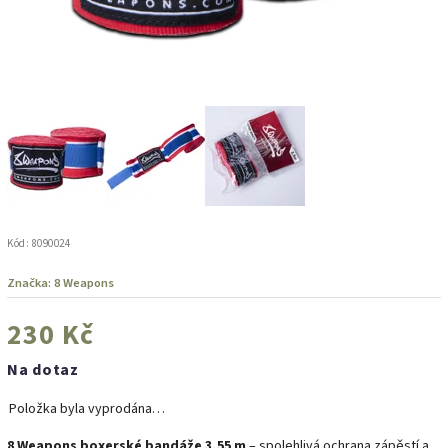
Kód:
8090024
Značka:
8 Weapons
230 Kč
Na dotaz
Položka byla vyprodána…
8 Weapons boxerské bandáže 3,55 m
– spolehlivá ochrana zápěstí a