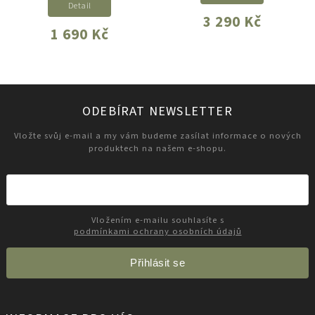
Detail
3 290 Kč
1 690 Kč
ODEBÍRAT NEWSLETTER
Vložte svůj e-mail a my vám budeme zasílat informace o nových
produktech na našem e-shopu.
Vložením e-mailu souhlasíte s
podmínkami ochrany osobních údajů
Přihlásit se