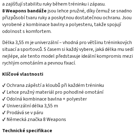
a zajišťují stabilitu ruky během tréninku i zápasu.
8 Weapons bandáže
jsou lehce pružné, díky čemuž se snadno
přizpůsobí tvaru ruky a poskytnou dostatečnou ochranu. Jsou
vyrobené z kombinace bavlny a polyesteru, takže spojují
odolnost s komfortem.
Délka 3,55 m je univerzální – vhodná pro většinu tréninkových
situací a sportovců. S časem si každý vybere, jaká délka mu sedí
nejlépe, ale tento model představuje ideální kompromis mezi
rychlým omotáním a pevnou fixací.
Klíčové vlastnosti
✔ Ochrana zápěstí a kloubů při každém tréninku
✔ Lehce pružný materiál pro pohodlné omotání
✔ Odolná kombinace bavlna + polyester
✔ Univerzální délka 3,55 m
✔ Prodává se v páru
✔ Německá značka 8 Weapons
Technické specifikace