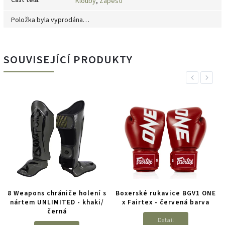
Část těla
:
Klouby
,
Zápěstí
Položka byla vyprodána…
SOUVISEJÍCÍ PRODUKTY
Previous
Next
8 Weapons chrániče holení s
Boxerské rukavice BGV1 ONE
nártem UNLIMITED - khaki/
x Fairtex - červená barva
černá
Detail