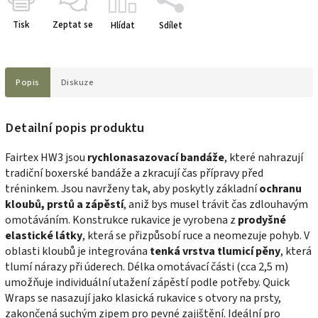
Tisk
Zeptat se
Hlídat
Sdílet
Popis
Diskuze
Detailní popis produktu
Fairtex HW3 jsou
rychlonasazovací bandáže
, které nahrazují
tradiční boxerské bandáže a zkracují čas přípravy před
tréninkem. Jsou navrženy tak, aby poskytly základní
ochranu
kloubů, prstů a zápěstí
, aniž bys musel trávit čas zdlouhavým
omotáváním. Konstrukce rukavice je vyrobena z
prodyšné
elastické látky
, která se přizpůsobí ruce a neomezuje pohyb. V
oblasti kloubů je integrována
tenká vrstva tlumicí pěny
, která
tlumí nárazy při úderech. Délka omotávací části (cca 2,5 m)
umožňuje individuální utažení zápěstí podle potřeby. Quick
Wraps se nasazují jako klasická rukavice s otvory na prsty,
zakončená suchým zipem pro pevné zajištění. Ideální pro