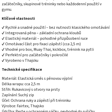
začátečníky, skupinové tréninky nebo každodenní použití v
gymu.
Klíčové vlastnosti
✔ Rychlé a snadné použití – bez nutnosti klasického omotávání
✔ Integrovaná pěna – základní ochrana kloubů
✔ Elastický materiál – pohodlné přizpůsobení ruce
✔ Omotávací část pro fixaci zápěstí (cca 2,5 m)
✔ Vhodné pro box, Muay Thai, kickbox, trénink na pytli
✔ Perfektní pro začátečníky i pokročilé
✔ Vyrobeno v Thajsku
Technické specifikace
Materiál: Elastická směs s pěnovou výplní
Délka wrapu: cca 2,5 m
Střih: Rukavicový s otvory na prsty
Zapínání: Suchý zip
Účel: Ochrana ruky a zápěstí při tréninku
Výrobce: Fairtex, Thajsko
Údržba: Perte v ochranném sáčku, nevhodné do sušičky