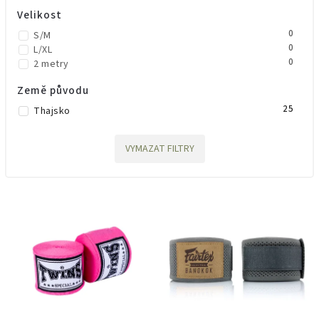
Velikost
0
S/M
0
L/XL
0
2 metry
Země původu
25
Thajsko
VYMAZAT FILTRY