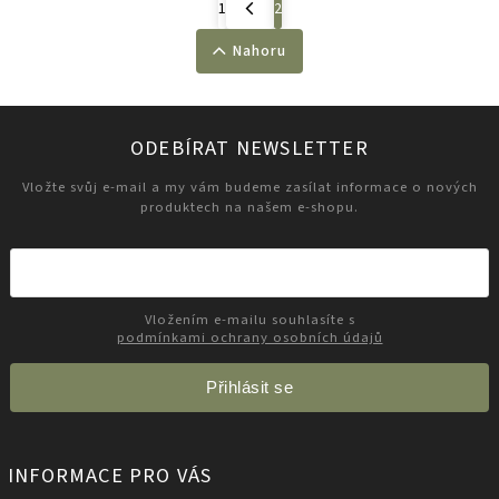
1
2
Nahoru
ODEBÍRAT NEWSLETTER
Vložte svůj e-mail a my vám budeme zasílat informace o nových
produktech na našem e-shopu.
Vložením e-mailu souhlasíte s
podmínkami ochrany osobních údajů
Přihlásit se
INFORMACE PRO VÁS