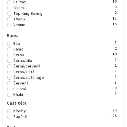
10
Fairtex
0
Okami
2
Top King Boxing
13
TWINS
15
Venum
Barva
3
Bílá
2
Camo
10
Černá
1
Černá/bílá
1
Černá/červená
1
Černá/zlatá
1
Černá/zlaté logo
3
Červená
0
Fialová
1
Khaki
4
Modrá
Část těla
1
Neonově zelená
25
Klouby
4
Neonově žlutá
25
Zápěstí
3
Oranžová
7
Růžová