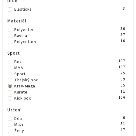
Druh
4
Šedá
0
Trikolora
3
Elastická
2
Zelená
1
Zelená/černá
Materiál
1
Žlutá
36
Polyester
0
Maskáč
37
Bavlna
1
Béžová
16
Polycotton
2
Vínová
1
Mint
Sport
1
Olivově zelená
107
Box
107
MMA
25
Sport
99
Thajský box
55
Krav-Maga
11
Karate
104
Kick box
Určení
6
Děti
51
Muži
47
Ženy