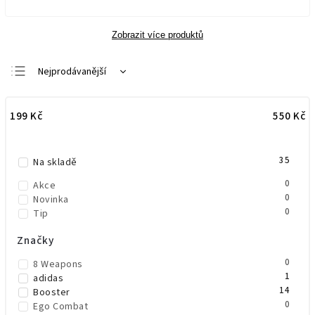
Zobrazit více produktů
Nejprodávanější
Doporučujeme
199
Kč
550
Kč
Nejlevnější
Nejdražší
35
Abecedně
Na skladě
0
Akce
0
Novinka
0
Tip
Značky
0
8 Weapons
1
adidas
14
Booster
0
Ego Combat