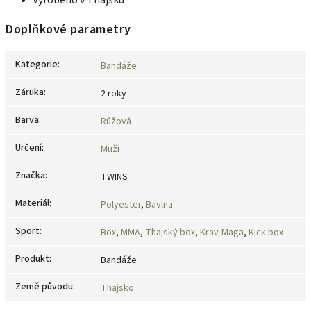
Vyrobeno v Thajsku
Doplňkové parametry
Kategorie
:
Bandáže
Záruka
:
2 roky
Barva
:
Růžová
Určení
:
Muži
Značka
:
TWINS
Materiál
:
Polyester
,
Bavlna
Sport
:
Box
,
MMA
,
Thajský box
,
Krav-Maga
,
Kick box
Produkt
:
Bandáže
Země původu
:
Thajsko