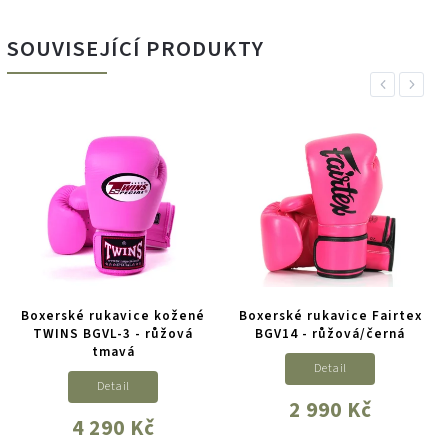
SOUVISEJÍCÍ PRODUKTY
Previous
Next
Boxerské rukavice kožené
Boxerské rukavice Fairtex
TWINS BGVL-3 - růžová
BGV14 - růžová/černá
tmavá
Detail
Detail
2 990 Kč
4 290 Kč