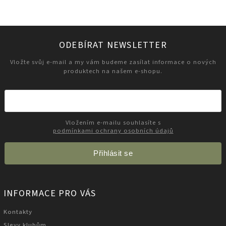
ODEBÍRAT NEWSLETTER
Vložte svůj e-mail a my vám budeme zasílat informace o nových
produktech na našem e-shopu.
Vložením e-mailu souhlasíte s
podmínkami ochrany osobních údajů
Přihlásit se
INFORMACE PRO VÁS
Kontakty
Slevy klubům