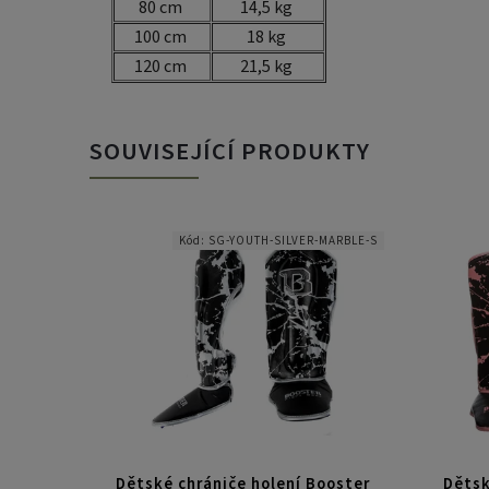
80 cm
14,5 kg
100 cm
18 kg
120 cm
21,5 kg
SOUVISEJÍCÍ PRODUKTY
Kód:
SG-YOUTH-SILVER-MARBLE-S
Dětské chrániče holení Booster
Dětsk