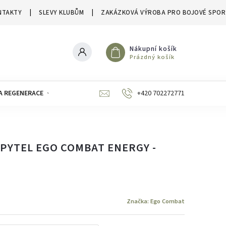
NTAKTY
SLEVY KLUBŮM
ZAKÁZKOVÁ VÝROBA PRO BOJOVÉ SPOR
Nákupní košík
Prázdný košík
A REGENERACE
ZNAČKY
SLEVY A VÝPRODEJE
+420 702272771
PYTEL EGO COMBAT ENERGY -
Značka:
Ego Combat