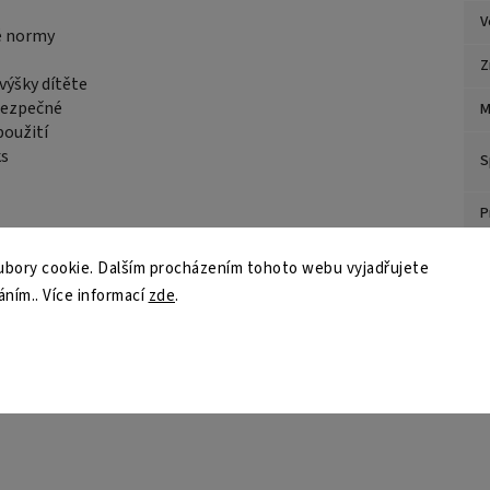
V
é normy
Z
 výšky dítěte
bezpečné
M
použití
ks
S
P
bory cookie. Dalším procházením tohoto webu vyjadřujete
áním.. Více informací
zde
.