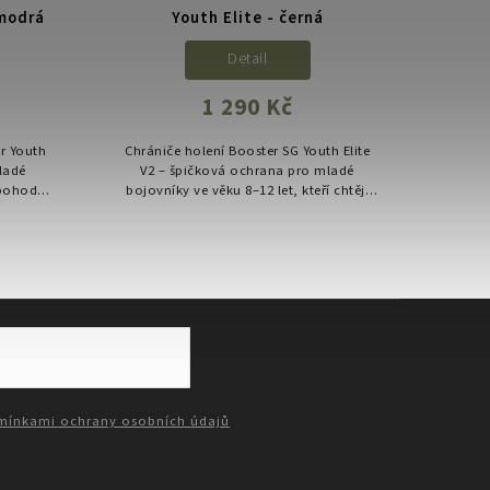
 modrá
Youth Elite - černá
Detail
1 290 Kč
r Youth
Chrániče holení Booster SG Youth Elite
mladé
V2 – špičková ochrana pro mladé
 pohodlí
bojovníky ve věku 8–12 let, kteří chtějí
.
bezpečně a naplno trénovat kickbox,
MMA, Muay Thai nebo karate.
ínkami ochrany osobních údajů