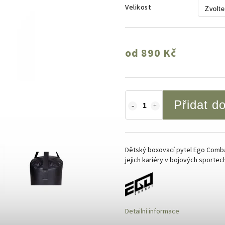
Velikost
od
890 Kč
Přidat d
Dětský boxovací pytel Ego Comba
jejich kariéry v bojových sportec
Detailní informace