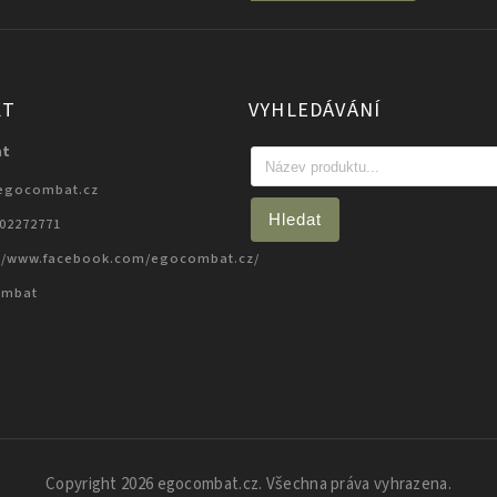
KT
VYHLEDÁVÁNÍ
at
egocombat.cz
Hledat
702272771
://www.facebook.com/egocombat.cz/
ombat
Copyright 2026
egocombat.cz
. Všechna práva vyhrazena.