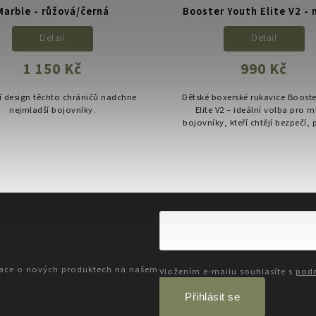
Marble - růžová/černá
Booster Youth Elite V2 -
Detail
Detail
1 150 Kč
990 Kč
 design těchto chráničů nadchne
Dětské boxerské rukavice Booste
nejmladší bojovníky.
Elite V2 – ideální volba pro 
bojovníky, kteří chtějí bezpečí,
a styl při každém tréninku
mace o nových produktech na našem
Vložením e-mailu souhlasíte s
podm
Přihlásit se