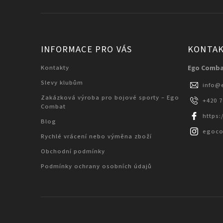
INFORMACE PRO VÁS
KONTA
Kontakty
Ego Comb
Slevy klubům
info
@
Zakázková výroba pro bojové sporty – Ego
+420 
Combat
https
Blog
egoc
Rychlé vrácení nebo výměna zboží
Obchodní podmínky
Podmínky ochrany osobních údajů