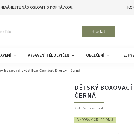
 NEVÁHEJTE NÁS OSLOVIT S POPTÁVKOU.
KO
Hledat
AVENÍ
VYBAVENÍ TĚLOCVIČEN
OBLEČENÍ
TEJPY 
ký boxovací pytel Ego Combat Energy - černá
DĚTSKÝ BOXOVACÍ 
ČERNÁ
Kód:
Zvolte variantu
VÝROBA V ČR - 10 DNŮ