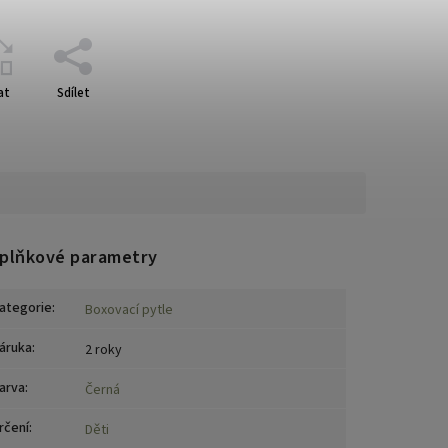
at
Sdílet
plňkové parametry
ategorie
:
Boxovací pytle
áruka
:
2 roky
arva
:
Černá
rčení
:
Děti