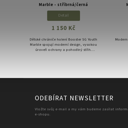
Marble - stříbrná/černá
Detail
1 150 Kč
Dětské chrániče holení Booster SG Youth
Moderní
Marble spojují moderní design, vysokou
úroveň ochrany a pohodlný střih.
Navrženy pro mladé bojovníky, kteří
chtějí trénovat bezpečně a...
ODEBÍRAT NEWSLETTER
Vložte svůj e-mail a my vám budeme zasílat infor
e-shopu.