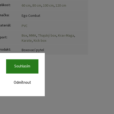
elikost
:
60 cm
,
80 cm
,
100 cm
,
120 cm
načka
:
Ego Combat
ateriál
:
PVC
Box
,
MMA
,
Thajský box
,
Krav-Maga
,
port
:
Karate
,
Kick box
rodukt
:
Boxovací pytel
Souhlasím
Odmítnout