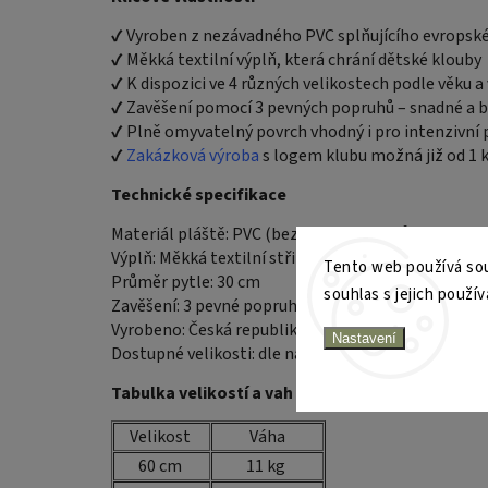
✔ Vyroben z nezávadného PVC splňujícího evropsk
✔ Měkká textilní výplň, která chrání dětské klouby
✔ K dispozici ve 4 různých velikostech podle věku a
✔ Zavěšení pomocí 3 pevných popruhů – snadné a 
✔ Plně omyvatelný povrch vhodný i pro intenzivní 
✔
Zakázková výroba
s logem klubu možná již od 1 
Technické specifikace
Materiál pláště: PVC (bez obsahu ftalátů)
Výplň: Měkká textilní střiž
Tento web používá sou
Průměr pytle: 30 cm
souhlas s jejich použív
Zavěšení: 3 pevné popruhy
Vyrobeno: Česká republika
Nastavení
Dostupné velikosti: dle nabídky 60, 80, 100, 120 cm
Tabulka velikostí a vah
Velikost
Váha
60 cm
11 kg