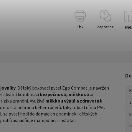
Tisk
Zeptat se
Hlíd
Do
jovníky.
Dětský boxovací pytel Ego Combat je navržen
K
zí ideální kombinaci
bezpečnosti, měkkosti a
 rizika zranění. Využívá
měkkou výplň a zdravotně
Z
 komfort a ochranu během úderů. Díky robustnímu PVC
U, se pytel hodí do domácích podmínek i dětských
B
ruhů usnadňuje manipulaci i instalaci.
U