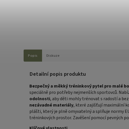
Popis
Diskuze
Detailní popis produktu
Bezpečný a měkký tréninkový pytel pro malé bo
speciálně pro potřeby nejmenších sportovců. Nabí
odolnosti
, aby děti mohly trénovat s radostí a bez
nezávadné materiály
, které zajišťují maximální
plášti, který je plně omyvatelný a splňuje normy E
tréninkových prostor. Zavěšení pomocí pevných pop
Klíčové vlastnosti