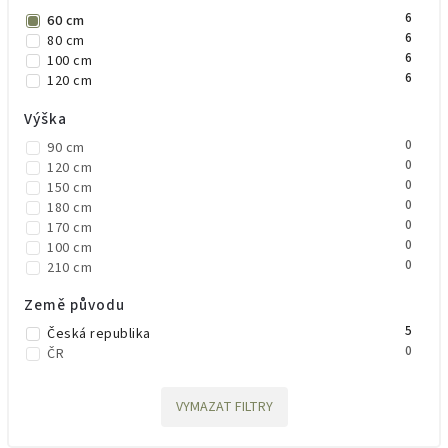
6
60 cm
6
80 cm
6
100 cm
6
120 cm
Výška
0
90 cm
0
120 cm
0
150 cm
0
180 cm
0
170 cm
0
100 cm
0
210 cm
Země původu
5
Česká republika
0
ČR
VYMAZAT FILTRY