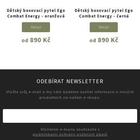
Dětský boxovací pytel Ego
Dětský boxovací pytel Ego
Combat Energy - oranžová
Combat Energy - černá
Detail
Detail
890 Kč
890 Kč
od
od
ODEBÍRAT NEWSLETTER
Vložte svůj e-mail a my vám budeme zasílat informace o nových
produktech na našem e-shopu.
Vložením e-mailu souhlasíte s
podmínkami ochrany osobních údajů