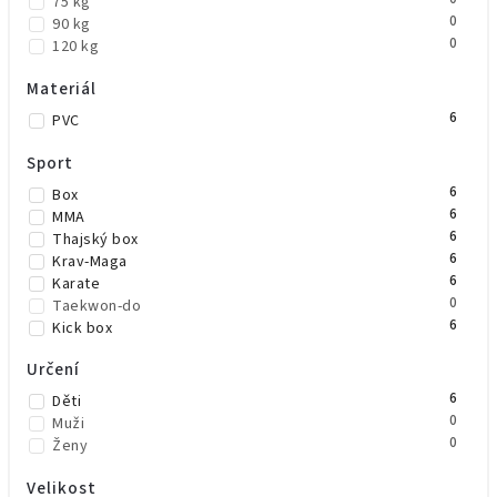
75 kg
0
90 kg
0
120 kg
Materiál
6
PVC
Sport
6
Box
6
MMA
6
Thajský box
6
Krav-Maga
6
Karate
0
Taekwon-do
6
Kick box
Určení
6
Děti
0
Muži
0
Ženy
Velikost