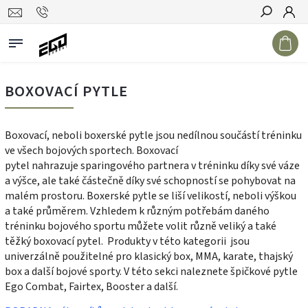
Hledat
BOXOVACÍ PYTLE
Boxovací, neboli boxerské pytle jsou nedílnou součástí tréninku
ve všech bojových sportech. Boxovací
pytel nahrazuje sparingového partnera v tréninku díky své váze
a výšce, ale také částečně díky své schopností se pohybovat na
malém prostoru. Boxerské pytle se liší velikostí, neboli výškou
a také průměrem. Vzhledem k různým potřebám daného
tréninku bojového sportu můžete volit různě veliký a také
těžký boxovací pytel. Produkty v této kategorii jsou
univerzálně použitelné pro klasický box, MMA, karate, thajský
box a další bojové sporty. V této sekci naleznete špičkové pytle
Ego Combat, Fairtex, Booster a další.