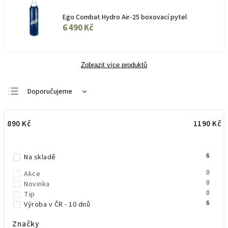
Ego Combat Hydro Air-25 boxovací pytel
6 490 Kč
Zobrazit více produktů
Doporučujeme
Nejlevnější
890
Kč
1190
Kč
Nejdražší
Nejprodávanější
6
Abecedně
Na skladě
0
Akce
0
Novinka
0
Tip
6
Výroba v ČR - 10 dnů
Značky