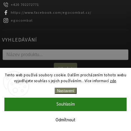
+420 702272771
https://www.facebook.com/egocombat.cz/
egocombat
VYHLEDÁVÁNÍ
Hledat
Tento web používá soubory cookie. Dalším procházením tohoto webu
vyjadřujete souhlas s jejich používáním.. Více informací
zde
.
Copyright 2026
egocombat.cz
. Všechna práva vyhrazena.
Nastavení
Upravit nastavení cookies
Souhlasím
Zakázková výroba na produkty Ego Combat od 1 kusu!
Vytvořil
Shoptet
| Design
Shoptak.cz.
Neváhejte nás oslovit s poptávkou.
Odmítnout