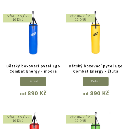
VÝROBA V ČR -
VÝROBA V ČR -
10 DNŮ
10 DNŮ
Dětský boxovací pytel Ego
Dětský boxovací pytel Ego
Combat Energy - modrá
Combat Energy - žlutá
Detail
Detail
890 Kč
890 Kč
od
od
VÝROBA V ČR -
VÝROBA V ČR -
10 DNŮ
10 DNŮ