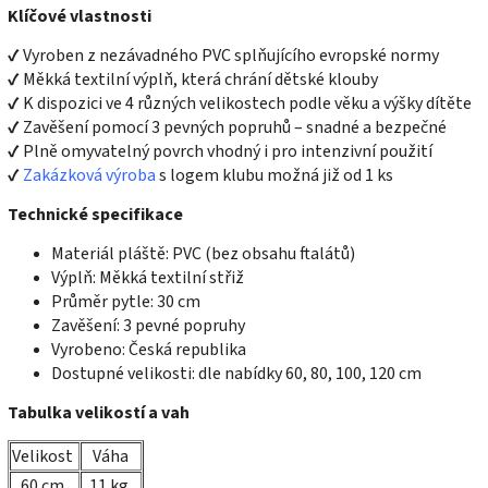
Klíčové vlastnosti
✔ Vyroben z nezávadného PVC splňujícího evropské normy
✔ Měkká textilní výplň, která chrání dětské klouby
✔ K dispozici ve 4 různých velikostech podle věku a výšky dítěte
✔ Zavěšení pomocí 3 pevných popruhů – snadné a bezpečné
✔ Plně omyvatelný povrch vhodný i pro intenzivní použití
✔
Zakázková výroba
s logem klubu možná již od 1 ks
Technické specifikace
Materiál pláště: PVC (bez obsahu ftalátů)
Výplň: Měkká textilní střiž
Průměr pytle: 30 cm
Zavěšení: 3 pevné popruhy
Vyrobeno: Česká republika
Dostupné velikosti: dle nabídky 60, 80, 100, 120 cm
Tabulka velikostí a vah
Velikost
Váha
60 cm
11 kg