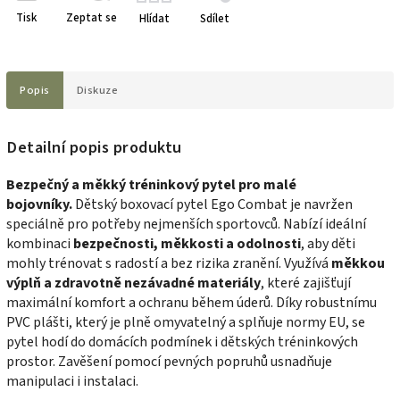
Tisk
Zeptat se
Hlídat
Sdílet
Popis
Diskuze
Detailní popis produktu
Bezpečný a měkký tréninkový pytel pro malé
bojovníky.
Dětský boxovací pytel Ego Combat je navržen
speciálně pro potřeby nejmenších sportovců. Nabízí ideální
kombinaci
bezpečnosti, měkkosti a odolnosti
, aby děti
mohly trénovat s radostí a bez rizika zranění. Využívá
měkkou
výplň a zdravotně nezávadné materiály
, které zajišťují
maximální komfort a ochranu během úderů. Díky robustnímu
PVC plášti, který je plně omyvatelný a splňuje normy EU, se
pytel hodí do domácích podmínek i dětských tréninkových
prostor. Zavěšení pomocí pevných popruhů usnadňuje
manipulaci i instalaci.