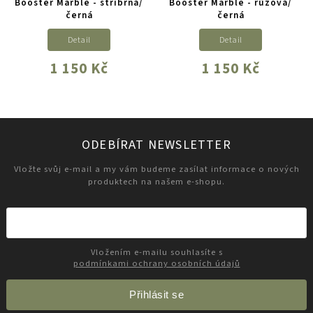
Booster Marble - stříbrná/
Booster Marble - růžová/
černá
černá
Detail
Detail
1 150 Kč
1 150 Kč
ODEBÍRAT NEWSLETTER
Vložte svůj e-mail a my vám budeme zasílat informace o nových
produktech na našem e-shopu.
Vložením e-mailu souhlasíte s
podmínkami ochrany osobních údajů
Přihlásit se