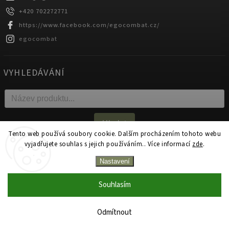
+420 702272771
https://www.facebook.com/egocombat.cz/
egocombat
VYHLEDÁVÁNÍ
Hledat
Tento web používá soubory cookie. Dalším procházením tohoto webu
vyjadřujete souhlas s jejich používáním.. Více informací
zde
.
Copyright 2026
egocombat.cz
. Všechna práva vyhrazena.
Nastavení
Upravit nastavení cookies
Souhlasím
Zakázková výroba na produkty Ego Combat od 1 kusu!
Vytvořil
Shoptet
| Design
Shoptak.cz.
Neváhejte nás oslovit s poptávkou.
Odmítnout