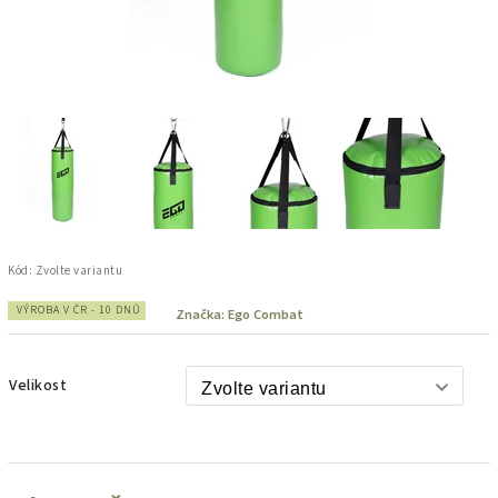
Kód:
Zvolte variantu
VÝROBA V ČR - 10 DNŮ
Značka:
Ego Combat
Velikost