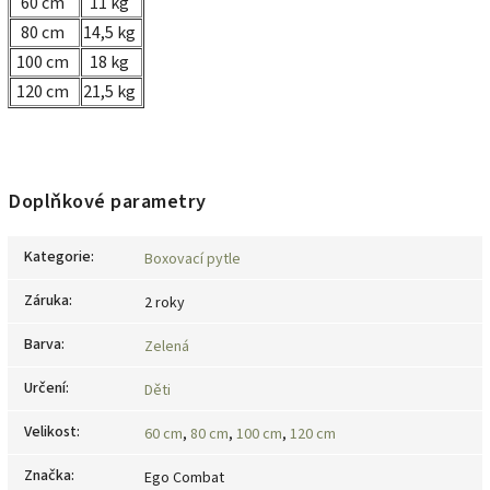
60 cm
11 kg
80 cm
14,5 kg
100 cm
18 kg
120 cm
21,5 kg
Doplňkové parametry
Kategorie
:
Boxovací pytle
Záruka
:
2 roky
Barva
:
Zelená
Určení
:
Děti
Velikost
:
60 cm
,
80 cm
,
100 cm
,
120 cm
Značka
:
Ego Combat