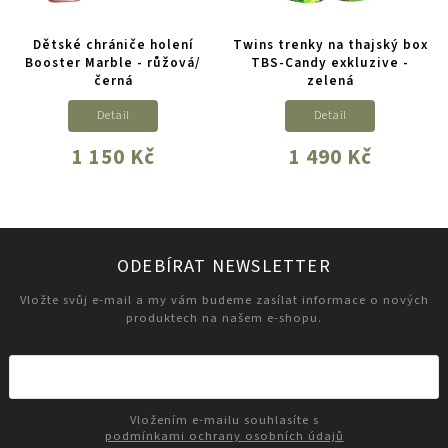
Dětské chrániče holení
Twins trenky na thajský box
Booster Marble - růžová/
TBS-Candy exkluzive -
černá
zelená
Detail
Detail
1 150 Kč
1 490 Kč
ODEBÍRAT NEWSLETTER
Vložte svůj e-mail a my vám budeme zasílat informace o nových
produktech na našem e-shopu.
Vložením e-mailu souhlasíte s
podmínkami ochrany osobních údajů