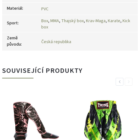
Materiál
:
PVC
Box
,
MMA
,
Thajský box
,
Krav-Maga
,
Karate
,
Kick
Sport
:
box
Země
Česká republika
původu
:
SOUVISEJÍCÍ PRODUKTY
Previous
Next