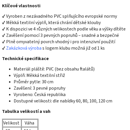
Klíčové vlastnosti
✔ Vyroben z nezávadného PVC splňujícího evropské normy
✔ Měkká textilní výplň, která chrání dětské klouby
✔ K dispozici ve 4 různých velikostech podle věku a výšky dítěte
✔ Zavěšení pomocí 3 pevných popruhů – snadné a bezpečné
✔ Plně omyvatelný povrch vhodný i pro intenzivní použití
✔
Zakázková výroba
s logem klubu možná již od 1 ks
Technické specifikace
Materiál pláště: PVC (bez obsahu ftalátů)
Výplň: Měkká textilní střiž
Průměr pytle: 30 cm
Zavěšení: 3 pevné popruhy
Vyrobeno: Česká republika
Dostupné velikosti: dle nabídky 60, 80, 100, 120 cm
Tabulka velikostí a vah
Velikost
Váha