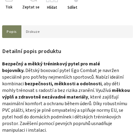
Tisk
Zeptat se
Hlídat
Sdílet
Popis
Diskuze
Detailní popis produktu
Bezpečný a měkký tréninkový pytel pro malé
bojovníky.
Dětský boxovací pytel Ego Combat je navržen
speciálně pro potřeby nejmenších sportovců. Nabízí ideální
kombinaci
bezpečnosti, měkkosti a odolnosti
, aby děti
mohly trénovat s radostí a bez rizika zranění. Využívá
měkkou
výplň a zdravotně nezávadné materiály
, které zajišťují
maximální komfort a ochranu během úderů. Díky robustnímu
PVC plášti, který je plně omyvatelný a splňuje normy EU, se
pytel hodí do domácích podmínek i dětských tréninkových
prostor. Zavěšení pomocí pevných popruhů usnadňuje
manipulaci i instalaci.