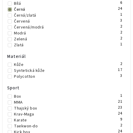
6
Bílá
24
Černá
1
Černá/zlatá
3
Červená
2
Červená/modrá
2
Modrá
2
Zelená
1
Zlatá
Materiál
2
Kůže
17
Syntetická kůže
3
Polycotton
Sport
1
Box
21
MMA
23
Thajský box
24
Krav-Maga
9
Karate
2
Taekwon-do
24
Kick box