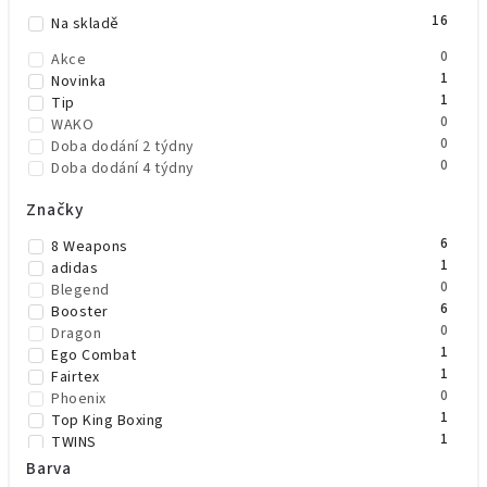
16
Abecedně
Na skladě
0
Akce
1
Novinka
1
Tip
0
WAKO
0
Doba dodání 2 týdny
0
Doba dodání 4 týdny
Značky
6
8 Weapons
1
adidas
0
Blegend
6
Booster
0
Dragon
1
Ego Combat
1
Fairtex
0
Phoenix
1
Top King Boxing
1
TWINS
7
Venum
Barva