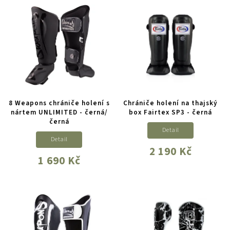
8 Weapons chrániče holení s
Chrániče holení na thajský
nártem UNLIMITED - černá/
box Fairtex SP3 - černá
černá
Detail
Detail
2 190 Kč
1 690 Kč