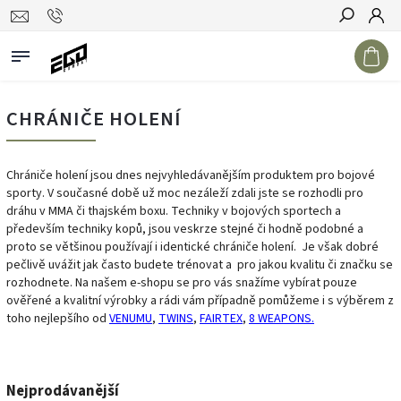
Hledat
CHRÁNIČE HOLENÍ
Chrániče holení jsou dnes nejvyhledávanějším produktem pro bojové
sporty. V současné době už moc nezáleží zdali jste se rozhodli pro
dráhu v MMA či thajském boxu. Techniky v bojových sportech a
především techniky kopů, jsou veskrze stejné či hodně podobné a
proto se většinou používají i identické chrániče holení.
Je však dobré
pečlivě uvážit jak často budete trénovat a pro jakou kvalitu či značku se
rozhodnete. Na našem e-shopu se pro vás snažíme vybírat pouze
ověřené a kvalitní výrobky a rádi vám případně pomůžeme i s výběrem z
toho nejlepšího od
VENUMU
,
TWINS
,
FAIRTEX
,
8 WEAPONS.
Nejprodávanější