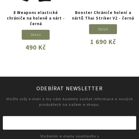
8 Weapons elastické
Booster Chrániče holení a
chrániče na holeně a nárt -
nártů Thai Striker V2 - černá
černá
Detail
Detail
1 690 Kč
490 Kč
ODEBÍRAT NEWSLETTER
Vložte svůj e-mail a my vám budeme zasílat informace o nových
produktech na našem e-shopu.
Vložením e-mailu souhlasíte s