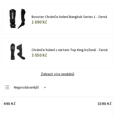
Booster Chrániče holení Bangkok Series 1 - černá
1 690 Kč
Chrániče holení s nártem Top King kožené - černá
3 050 Kč
Zobrazit více produktů
Nejprodávanější
Doporučujeme
490
Kč
3390
Kč
Nejlevnější
Nejdražší