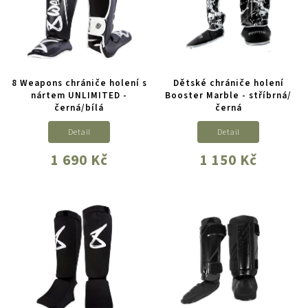
8 Weapons chrániče holení s
Dětské chrániče holení
nártem UNLIMITED -
Booster Marble - stříbrná/
černá/bílá
černá
Detail
Detail
1 690 Kč
1 150 Kč